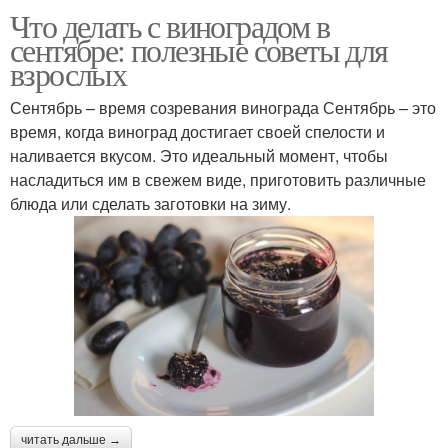
Что делать с виноградом в
Варение из винограда
Сушеный виноград
сентябре: полезные советы для
взрослых
Сентябрь – время созревания винограда Сентябрь – это
время, когда виноград достигает своей спелости и
Рецепты с виноградом
Джемы из винограда
наливается вкусом. Это идеальный момент, чтобы
насладиться им в свежем виде, приготовить различные
блюда или сделать заготовки на зиму.
Компот из винограда
Целый виноград
Виноград в сиропе
Маринад на зиму
Настойки из
читать дальше →