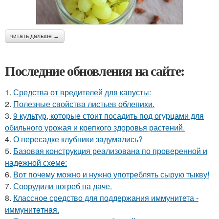
читать дальше →
Последние обновления на сайте:
1.
Средства от вредителей для капусты:
2.
Полезные свойства листьев облепихи.
3.
9 культур, которые стоит посадить под огурцами для
обильного урожая и крепкого здоровья растений.
4.
О пересадке клубники задумались?
5.
Базовая конструкция реализована по проверенной и
надежной схеме:
6.
Вот почему можно и нужно употреблять сырую тыкву!
7.
Соорудили погреб на даче.
8.
Классное средство для поддержания иммунитета -
иммyнитeтнaя.