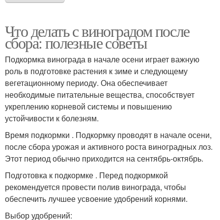
Желе из винограда
сентябрьского
винограда
Что делать с виноградом после
сбора: полезные советы
Виноград для зимнего
Подкормка винограда в начале осени играет важную
Пирог с виноградом
хранения
роль в подготовке растения к зиме и следующему
вегетационному периоду. Она обеспечивает
необходимые питательные вещества, способствует
укреплению корневой системы и повышению
Желе с виноградом
Намазка с виноградом
устойчивости к болезням.
Время подкормки . Подкормку проводят в начале осени,
после сбора урожая и активного роста виноградных лоз.
Этот период обычно приходится на сентябрь-октябрь.
Вино из винограда
Маска из винограда
Подготовка к подкормке . Перед подкормкой
рекомендуется провести полив винограда, чтобы
обеспечить лучшее усвоение удобрений корнями.
Виноград в домашних
Выбор удобрений: