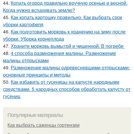
44.
Копать огород правильно вручную осенью и весной.
Когда нужно вспахивать землю?
45.
Как копать картошку правильно. Как выбрать срок
уборки картофеля
46.
Как подготовить морковь к хранению на зиму после
уборки. Уборка корнеплода
47.
Храните морковь вымытой и чищенной. В погребе
48.
4 способа размножения малины. Размножение
малины отпрысками
49.
Размножение малины одревесневшими отпрысками:
основные принципы и методы
50.
Как избавить от гусеницы на капусте народными
средствами. 5 народных способов обработать капусту от
гусениц
Популярные материалы
Как выбрать саженцы гортензии