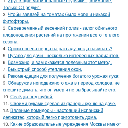
1.
Хрустящие маринованные огурчики ", внимание,
Только С Грядки".
2.
Чтобы завязей на томатах было море и никакой
фитофторы.
3.
Своевременный весенний полив - залог обильного
плодоношения растений на протяжении всего теплого
сезона.
4.
Сроки посева перца на рассаду: когда начинать?
5.
Пугало для дачи - несколько интересных вариантов.
6.
Возможно, и вам окажется полезным этот метод.
7.
Быыстрый способ утепления окон.
8.
Рекомендации для получения богатого урожая лука:
9.
Обнаружив неподвижного ежа в период холодов, не
спешите думать, что он умер и не выбрасывайте его.
10.
Селёдка под шубой.
11.
Своими руками сделал из фанеры кухню на даче.
12.
Вяленые помидоры - настоящий испанский
деликатес, который легко приготовить дома.
13.
Какие образовательные учреждения Москвы имеют