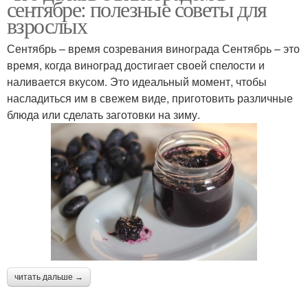
сентябре: полезные советы для
взрослых
Сентябрь – время созревания винограда Сентябрь – это
время, когда виноград достигает своей спелости и
Джемы из винограда
Компот из винограда
наливается вкусом. Это идеальный момент, чтобы
насладиться им в свежем виде, приготовить различные
блюда или сделать заготовки на зиму.
Целый виноград
Виноград в сиропе
Виноград в горчичном
Желе из винограда
маринаде
Настойки из
читать дальше →
Виноград для зимнего
сентябрьского
хранения
винограда