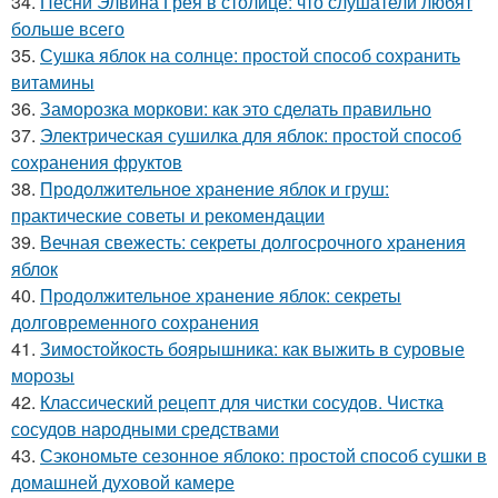
34.
Песни Элвина Грея в столице: что слушатели любят
больше всего
35.
Сушка яблок на солнце: простой способ сохранить
витамины
36.
Заморозка моркови: как это сделать правильно
37.
Электрическая сушилка для яблок: простой способ
сохранения фруктов
38.
Продолжительное хранение яблок и груш:
практические советы и рекомендации
39.
Вечная свежесть: секреты долгосрочного хранения
яблок
40.
Продолжительное хранение яблок: секреты
долговременного сохранения
41.
Зимостойкость боярышника: как выжить в суровые
морозы
42.
Классический рецепт для чистки сосудов. Чистка
сосудов народными средствами
43.
Сэкономьте сезонное яблоко: простой способ сушки в
домашней духовой камере