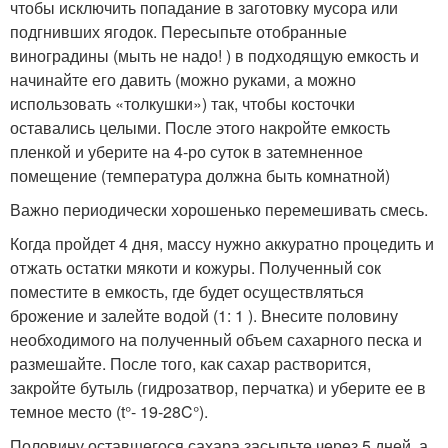
чтобы исключить попадание в заготовку мусора или
подгнивших ягодок. Пересыпьте отобранные
виноградины (мыть не надо! ) в подходящую емкость и
начинайте его давить (можно руками, а можно
использовать «толкушки») так, чтобы косточки
оставались целыми. После этого накройте емкость
пленкой и уберите на 4-ро суток в затемненное
помещение (температура должна быть комнатной)
Важно периодически хорошенько перемешивать смесь.
Когда пройдет 4 дня, массу нужно аккуратно процедить и
отжать остатки мякоти и кожуры. Полученный сок
поместите в емкость, где будет осуществляться
брожение и залейте водой (1: 1 ). Внесите половину
необходимого на полученный объем сахарного песка и
размешайте. После того, как сахар растворится,
закройте бутыль (гидрозатвор, перчатка) и уберите ее в
темное место (t°- 19-28C°).
Половину оставшегося сахара засыпьте через 5 дней, а