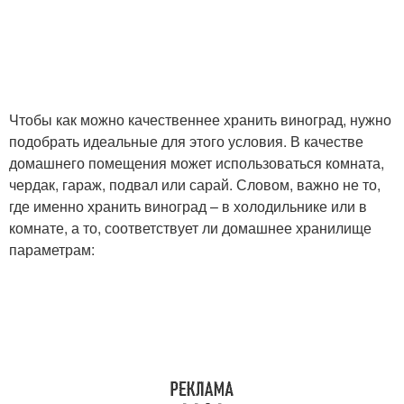
Блюда из незрелого
Заготовки из незрелого
винограда
винограда
Чтобы как можно качественнее хранить виноград, нужно
подобрать идеальные для этого условия. В качестве
домашнего помещения может использоваться комната,
Вина из винограда
Виноград при хранении
чердак, гараж, подвал или сарай. Словом, важно не то,
где именно хранить виноград – в холодильнике или в
комнате, а то, соответствует ли домашнее хранилище
параметрам:
Желе из кислого
Вино из неспелого
винограда
винограда
Вино из незрелого
Заготовки из
винограда
недозрелого винограда