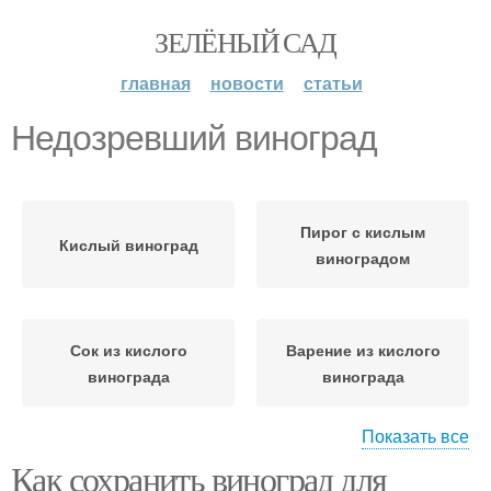
ЗЕЛЁНЫЙ САД
главная
новости
статьи
Недозревший виноград
Пирог с кислым
Кислый виноград
виноградом
Сок из кислого
Варение из кислого
винограда
винограда
Показать все
Как сохранить виноград для
Джемы из кислого
Виноград с косточками