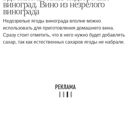
виноград. Вино из незрелого
винограда
винограда
Недозрелые ягоды винограда вполне можно
использовать для приготовления домашнего вина.
Недозревший виноград
Кислый виноград
Сразу стоит отметить, что в него нужно будет добавлять
сахар, так как естественных сахаров ягоды не набрали.
Варение из кислого
Желе из кислого
винограда
винограда