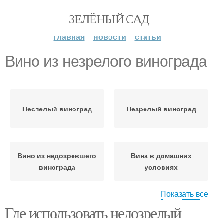
ЗЕЛЁНЫЙ САД
главная
новости
статьи
Вино из незрелого винограда
Неспелый виноград
Незрелый виноград
Вино из недозревшего
Вина в домашних
винограда
условиях
Показать все
Компот из
Где использовать недозрелый
Зеленый виноград
недозревшего