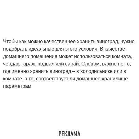
Вино из недозревшего
Блюда из незрелого
винограда
винограда
Чтобы как можно качественнее хранить виноград, нужно
подобрать идеальные для этого условия. В качестве
Заготовки из незрелого
домашнего помещения может использоваться комната,
Вина из винограда
винограда
чердак, гараж, подвал или сарай. Словом, важно не то,
где именно хранить виноград – в холодильнике или в
комнате, а то, соответствует ли домашнее хранилище
параметрам:
Желе из кислого
Кислые сорта
винограда
Вина из недозрелого
Неспелый виноград
винограда