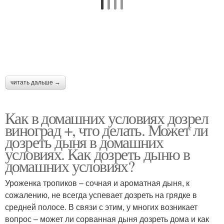
Компот из
недозревшего
Виноград при хранении
винограда
Вино из неспелого
Вино из незрелого
читать дальше →
винограда
винограда
Как в домашних условиях дозрел
виноград +, что делать. Может ли
Вина из недозревшего
дозреть дыня в домашних
Виноград к хранению
винограда
условиях. Как дозреть дыню в
домашних условиях?
Уроженка тропиков – сочная и ароматная дыня, к
Заготовки из
Сок из недозрелого
сожалению, не всегда успевает дозреть на грядке в
недозрелого винограда
винограда
средней полосе. В связи с этим, у многих возникает
вопрос – может ли сорванная дыня дозреть дома и как