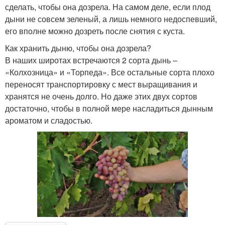
сделать, чтобы она дозрела. На самом деле, если плод
дыни не совсем зеленый, а лишь немного недоспевший,
Уксус из незрелого
Повидло из винограда
его вполне можно дозреть после снятия с куста.
винограда
Как хранить дыню, чтобы она дозрела?
В наших широтах встречаются 2 сорта дынь –
«Колхозница» и «Торпеда». Все остальные сорта плохо
Варение из незрелого
Варение из винограда
переносят транспортировку с мест выращивания и
винограда
хранятся не очень долго. Но даже этих двух сортов
достаточно, чтобы в полной мере насладиться дынным
ароматом и сладостью.
Виноград для варенья
Уксус из винограда