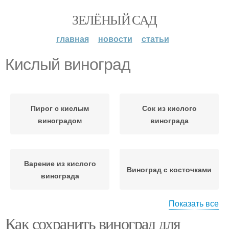
ЗЕЛЁНЫЙ САД
главная
новости
статьи
Кислый виноград
Пирог с кислым
Сок из кислого
виноградом
винограда
Варение из кислого
Виноград с косточками
винограда
Показать все
Как сохранить виноград для
Джемы из кислого
Виноград без косточек