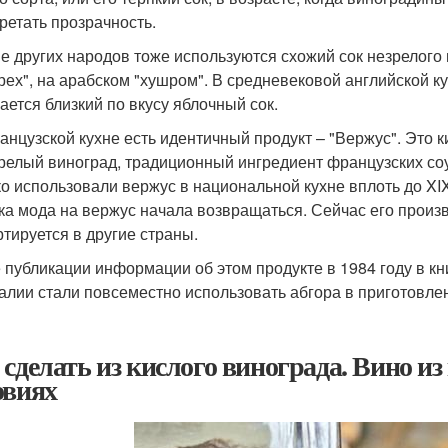
ретать прозрачность.
не других народов тоже используются схожий сок незрелог
урех", на арабском "хушром". В средневековой английской 
ается близкий по вкусу яблочный сок.
анцузской кухне есть идентичный продукт – "Вержус". Это 
релый виноград, традиционный ингредиент французских со
о использовали вержус в национальной кухне вплоть до XIX
ка мода на вержус начала возвращаться. Сейчас его произ
ртируется в другие страны.
 публикации информации об этом продукте в 1984 году в кни
алии стали повсеместно использовать абгора в приготовле
 сделать из кислого винограда. Вино и
овиях