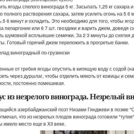
ить ягоды спелого винограда 5 кг. Засыпать 1,25 кг сахара 
до полного растворения сахара, затем усилить огонь на 5 6 м
ь 5 6 минут и охладить. Это необходимо для того, чтобы яг
ка пеларгонии или 6 7 шт. гвоздики и варить джем, доведя 
ть шумовкой всплывшие семечки. За 2 3 минуты до снятия 
ты. Готовый горячий джем переложить в прогретые банки.
лад виноградный по-грузински
нные от гребня ягоды опустить в кипящую воду с содой (на 5 
реть через дуршлаг, чтобы отделить мякоть от кожицы и сем
ности, постоянно помешивая.
ус из незрелого винограда. Незрелый в
щийся азербайджанский поэт Низами Гянджеви в поэме "С
отмечал, что из незрелых плодов винограда готовили "тутия"
ы имело место еще в XII веке.