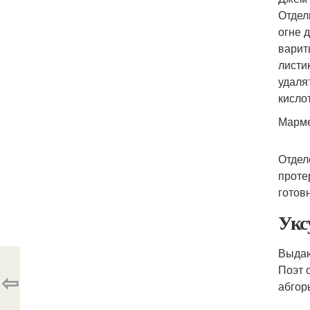
Отдел
огне 
варит
листи
удаля
кисло
Марме
Отделе
проте
готов
Укс
Выдаю
Поэт 
⇦
абгор