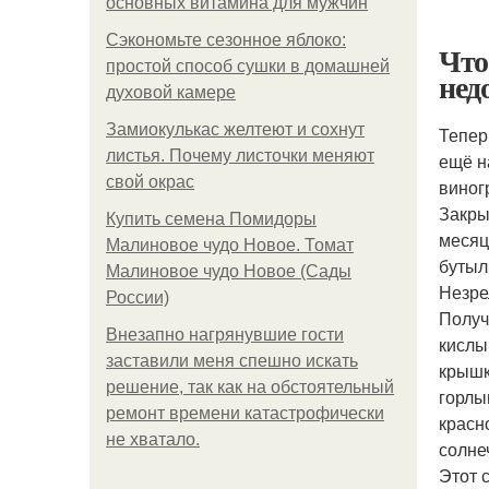
основных витамина для мужчин
Сэкономьте сезонное яблоко:
Что
простой способ сушки в домашней
нед
духовой камере
Замиокулькас желтеют и сохнут
Тепер
листья. Почему листочки меняют
ещё н
свой окрас
виног
Закры
Купить семена Помидоры
месяц
Малиновое чудо Новое. Томат
бутыл
Малиновое чудо Новое (Сады
Незре
России)
Получ
Внезапно нагрянувшие гости
кислы
заставили меня спешно искать
крышк
решение, так как на обстоятельный
горлы
ремонт времени катастрофически
красн
не хватало.
солне
Этот 