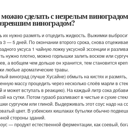
 можно сделать с незрелым виноградом.
озревшим виноградом?
ь их нужно размять и отцедить жидкость. Выжимки выбросит
а 3 — 5 дней. По окончании второго срока, снова отцежива
радного уксуса 1 чайную ложку уксусной эссенции и разлив
ть нужно плотно, можно горлышки залить воском или сургуч
ев, а вобщем чем дольше он хранится, тем становится кре
ки любые ароматические травы.
лый виноград (лучше Хусайне) обмыть на кистях и размять,
енную массу процедить через несколько слоёв марли в стек
й и может вступать в реакцию). На каждый литр сока добави
ой на сутки. Потом гураоб разливают в чистые и сухие сте
шки сургучом или глиной. Выдерживать этот соус надо на с
оватый цвет. В узбекских кишлаках бутылки обычно подвеши
чной стороны зданий.
соус — продукт естественной ферментации, как соевый, бо