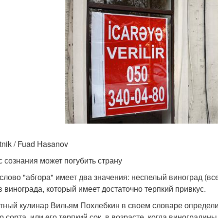
tnik / Fuad Hasanov
с сознания может погубить страну
слово "абгора" имеет два значения: неспелый виноград (все
в винограда, который имеет достаточно терпкий привкус.
тный кулинар Вильям Похлебкин в своем словаре определил
о сорта, или его терпкий сок, в возрасте, когда виноградин