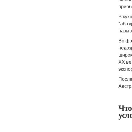
приоб
В кух
"аб-г
назыв
Во фр
недоз
широк
XX ве
экспо
После
Австр
Что
усл