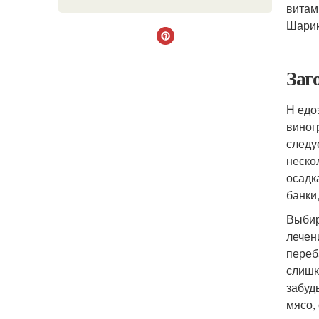
витам
Шарик
Заг
Н едо
виног
следу
неско
осадк
банки
Выбир
лечен
переб
слишк
забуд
мясо,