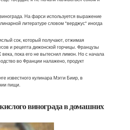
о винограда. На фарси используется выражение
кулинарной литературе словом "верджус" иногда
кислый сок, который получают, отжимая
усов и рецепта дижонской горчицы. Французы
 века, пока его не вытеснил лимон. Но с начала
водство во Франции налажено, продукт
ге известного кулинара Мэгги Биир, в
нии пищи.
з кислого винограда в домашних