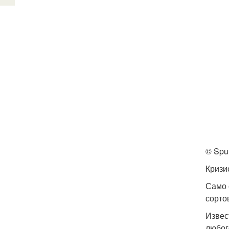
© Spu
Кризи
Само 
сорто
Извес
любог