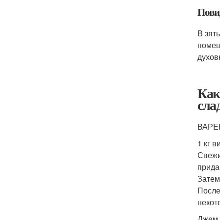
Пови
В зят
помеш
духов
Как
сла
ВАРЕ
1 кг в
Свежи
прида
Затем
После
некот
Джем 