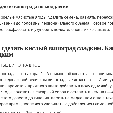
дло из винограда по-молдавски
ь зрелые мясистые ягоды, удалить семена, размять, перелож
ивании до половины первоначального объема. Готовое по
ке, расфасовать и укупорить полиэтиленовыми крышками.
 сделать кислый виноград сладким. Ка
дким
НЬЕ ВИНОГРАДНОЕ
инограда, 1 кг сахара, 2—3 г лимонной кислоты, 1 г ванилина
е, одинаковой величины виноградные ягоды на 1— 2 минуты
ния аромата и приятного цвета добавить в воду одну чайну
 ягоды положить в сахарный сироп и оставить в нем на 3—4
 этого довести до кипения, варить на медленном огне в тече
орое время, после чего уваривать, с добавлением лимонной
из винограда (Болгарская кухня)