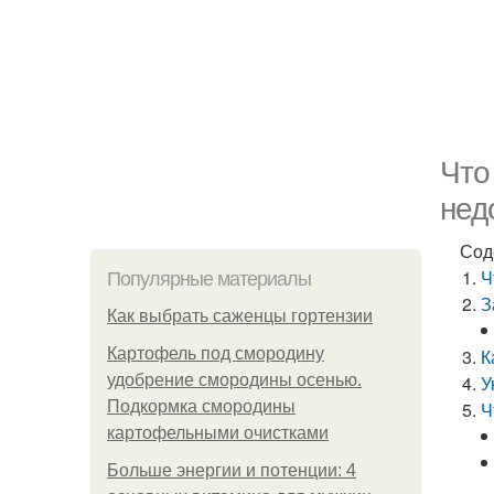
Что
нед
Сод
Ч
Популярные материалы
З
Как выбрать саженцы гортензии
Картофель под смородину
К
удобрение смородины осенью.
У
Подкормка смородины
Ч
картофельными очистками
Больше энергии и потенции: 4