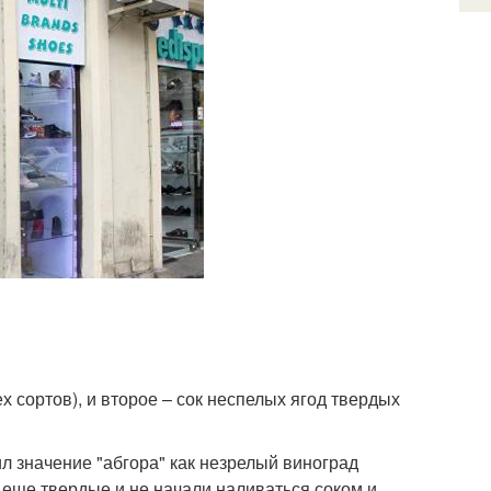
х сортов), и второе – сок неспелых ягод твердых
 значение "абгора" как незрелый виноград
ы еще твердые и не начали наливаться соком и