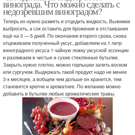
винограда. Что можно сделать с
винограда
винограда
недозревшим виноградом?
Теперь их нужно размять и отцедить жидкость. Выжимки
Вино из кислого
Виноград в домашних
выбросить, а сок оставить для брожения и отстаивания
винограда
условиях
ещё на 3 — 5 дней. По окончании второго срока, снова
отцеживаем полученный уксус, добавляем на 1 литр
виноградного уксуса 1 чайную ложку уксусной эссенции
и разливаем в чистые и сухие стеклянные бутылки.
Вина из кислого
Соус из недозрелого
Закрыть нужно плотно, можно горлышки залить воском
винограда
винограда
или сургучом. Выдержать такой продукт надо не менее
3-х месяцев, а вобщем чем дольше он хранится, тем
становится крепче и ароматнее. По желанию можно
Соус-чатни из
добавить в бутылки любые ароматические травы.
Неспелый виноград
винограда
Заготовки из незрелого
Незрелый виноград
винограда