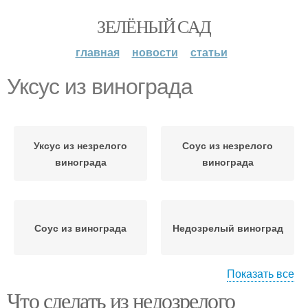
ЗЕЛЁНЫЙ САД
главная
новости
статьи
Уксус из винограда
Уксус из незрелого
Соус из незрелого
винограда
винограда
Соус из винограда
Недозрелый виноград
Показать все
Что сделать из недозрелого
Вина из недозревшего
Вина из недозрелого