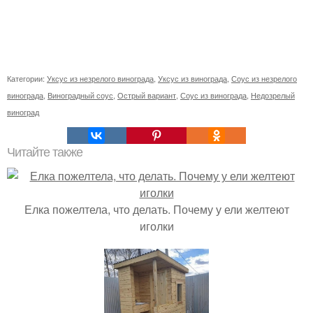
Категории:
Уксус из незрелого винограда
,
Уксус из винограда
,
Соус из незрелого
винограда
,
Виноградный соус
,
Острый вариант
,
Соус из винограда
,
Недозрелый
виноград
Читайте также
Елка пожелтела, что делать. Почему у ели желтеют
иголки