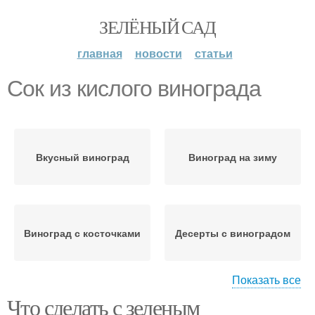
ЗЕЛЁНЫЙ САД
главная
новости
статьи
Сок из кислого винограда
Вкусный виноград
Виноград на зиму
Виноград с косточками
Десерты с виноградом
Показать все
Что сделать с зеленым
Пирог с кислым
Варение из кислого