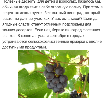
Полезные десерты для детей и взрослых. Казалось бы,
обычная ягода таит в себе огромную пользу. При этом в
рецептах используется бесплатный виноград, который
Вино из кислого
Виноград в домашних
растет на дачных участках. У вас есть такой? Если да,
винограда
условиях
ягодные сласти станут отличным подспорьем для
зимних десертов. Если нет, берите виноград с осенних
рынков. В конце августа и сентябре в городах
устраиваются сельскохозяйственные ярмарки с вполне
Вина из кислого
Кислый кишмиш
доступными продуктами.
винограда
Вино из недозревшего
Зеленый виноград
винограда
Блюда из незрелого
Заготовки из незрелого
винограда
винограда