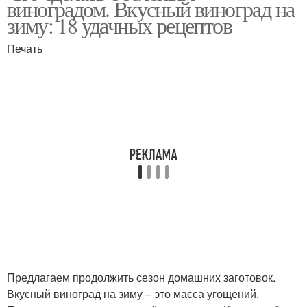
виноградом. Вкусный виноград на
виноградом
винограда
зиму: 18 удачных рецептов
Печать
Джемы из кислого
Виноград без косточек
винограда
Виноград для
Десерты из винограда
консервации
Кислый виноград
Недозревший виноград
Предлагаем продолжить сезон домашних заготовок.
Недозрелый виноград
Незрелый виноград
Вкусный виноград на зиму – это масса угощений.