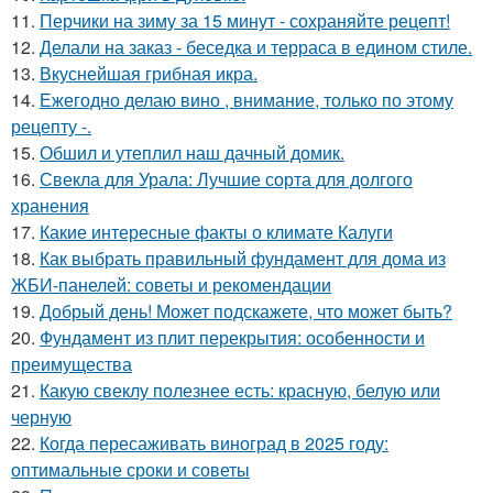
11.
Перчики на зиму за 15 минут - сохраняйте рецепт!
12.
Делали на заказ - беседка и терраса в едином стиле.
13.
Вкуснейшая грибная икра.
14.
Ежегодно делаю вино , внимание, только по этому
рецепту -.
15.
Обшил и утеплил наш дачный домик.
16.
Свекла для Урала: Лучшие сорта для долгого
хранения
17.
Какие интересные факты о климате Калуги
18.
Как выбрать правильный фундамент для дома из
ЖБИ-панелей: советы и рекомендации
19.
Добрый день! Может подскажете, что может быть?
20.
Фундамент из плит перекрытия: особенности и
преимущества
21.
Какую свеклу полезнее есть: красную, белую или
черную
22.
Когда пересаживать виноград в 2025 году:
оптимальные сроки и советы