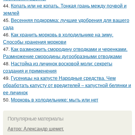
44.
Копать или не копать. Тонкая грань между почвой и
землей
45.
Весенняя подкормка: лучшие удобрения для вашего
сада
46.
Как хранить морковь в холодильнике на зиму.
Способы хранения моркови
47.
Как размножить смородину отводками и черенками.
Размножение смородины дугообразными отводками
48.
Настойка из личинок восковой моли: секреты
создания и применения
49.
Гусеницы на капусте Народные средства. Чем
обработать капусту от вредителей – капустной белянки и
ее личинок
50.
Морковь в холодильнике: мыть или нет
Популярные материалы
Автор: Александр шемет.