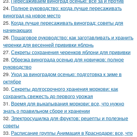
23.
Пересаживаем виноград осенью: все за и против
24.
Полное руководство: когда лучше пересаживать
виноград на новое место
25.
Когда лучше пересаживать виноград: советы для
начинающих
26.
Пошаговое руководство: как заготавливать и хранить
черенки для весенней прививки яблонь
27.
Секреты сохранения черенков яблони для прививки
28.
Обрезка винограда осенью для новичков: полное
руководство
29.
Уход за виноградом осенью: подготовка к зиме в
октябре
30.
Секреты долгосрочного хранения моркови: как
сохранить свежесть до первого урожая
31.
Время для выкапывания моркови: все, что нужно
знать о правильном сборе и хранении
32.
Электросушилка для фруктов: рецепты и полезные
советы
33.
Расписание группы Анимация в Краснодаре: все, что