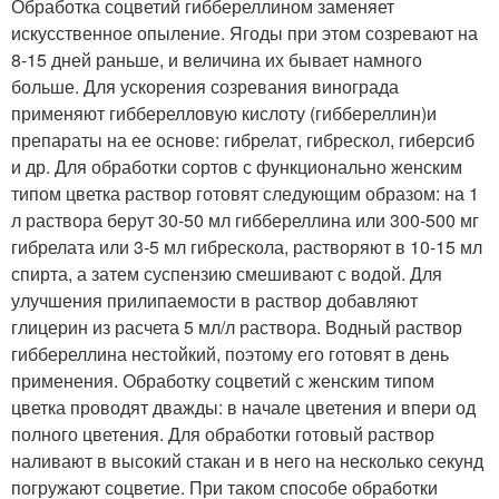
Обработка соцветий гиббереллином заменяет
искусственное опыление. Ягоды при этом созревают на
8-15 дней раньше, и величина их бывает намного
больше. Для ускорения созревания винограда
применяют гибберелловую кислоту (гиббереллин)и
препараты на ее основе: гибрелат, гибрескол, гиберсиб
и др. Для обработки сортов с функционально женским
типом цветка раствор готовят следующим образом: на 1
л раствора берут 30-50 мл гиббереллина или 300-500 мг
гибрелата или 3-5 мл гибрескола, растворяют в 10-15 мл
спирта, а затем суспензию смешивают с водой. Для
улучшения прилипаемости в раствор добавляют
глицерин из расчета 5 мл/л раствора. Водный раствор
гиббереллина нестойкий, поэтому его готовят в день
применения. Обработку соцветий с женским типом
цветка проводят дважды: в начале цветения и впери од
полного цветения. Для обработки готовый раствор
наливают в высокий стакан и в него на несколько секунд
погружают соцветие. При таком способе обработки