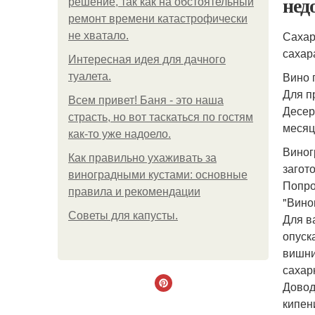
нед
решение, так как на обстоятельный
ремонт времени катастрофически
Сахар
не хватало.
сахара
Интересная идея для дачного
Вино 
туалета.
Для п
Всем привет! Баня - это наша
Десер
страсть, но вот таскаться по гостям
месяц
как-то уже надоело.
Виног
Как правильно ухаживать за
загото
виноградными кустами: основные
Попро
правила и рекомендации
"Вино
Советы для капусты.
Для в
опуск
вишни
сахарн
Довод
кипен