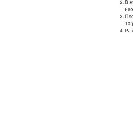
В э
нео
Пло
10г
Раз