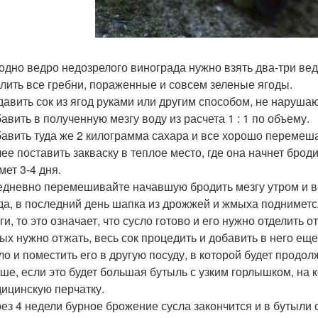
одно ведро недозрелого винограда нужно взять два-три вед
лить все гребни, пораженные и совсем зеленые ягоды.
авить сок из ягод руками или другим способом, не наруша
авить в полученную мезгу воду из расчета 1 : 1 по объему.
авить туда же 2 килограмма сахара и все хорошо перемеша
ее поставить закваску в теплое место, где она начнет брод
мет 3-4 дня.
дневно перемешивайте начавшую бродить мезгу утром и в
да, в последний день шапка из дрожжей и жмыха подниметс
ги, то это означает, что сусло готово и его нужно отделить 
х нужно отжать, весь сок процедить и добавить в него е
ло и поместить его в другую посуду, в которой будет продо
ше, если это будет большая бутыль с узким горлышком, на 
ицинскую перчатку.
ез 4 недели бурное брожение сусла закончится и в бутыли 