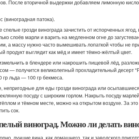
сов. После вторичной выдержки добавляем лимонную кислот
с (виноградная патока).
 спелые грозди винограда зачистить от испорченных ягод, в
лько слоёв марли и варить на медленном огне до загустева
им, а массу нужно часто вымешивать лопаткой чтобы не пр
ый продукт выглядит как мёд и имеет тёмно-жёлтый цвет.
измельчить в блендере или накрошить пищевой лёд, разложи
сом — получится великолепный прохладительный десерт "
0 гр льда — 100 гр бекмеса.
, непригодные для еды грозди винограда или осыпавшиеся
теклянную посуду с широким горлом. Накрыть посуду марлей
 тёплом и тёмном месте, можно на открытом воздухе. За эт
тить сок.
пелый виноград. Можно ли делать вино
орно, лучшие вина, как домашнего, так и заводского пригот