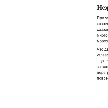
Нез
При у
созре
созре
много
мороз
Что д
углев
тщате
за ви
перег
повре