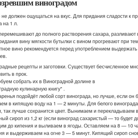
озревшим виноградом
 не должен ощущаться на вкус. Для придания сладости к пр
 на 1 л.
перемешивают до полного растворения сахара, разливают 
ридания вину мягкости бутылки с вином прогревают при тем
тное вино рекомендуется перед употреблением выдержать 
ев.
радные рецепты и заготовки. Существует бесчисленное мно
вить в прок.
буем собрать их в Виноградной долине в
градную кулинарную книгу" .
аренья подойдёт любой сорт винограда, но лучше, если он б
аем в кипящую воду на 1 — 2 минуты. Для белого винограда
, так лучше сохранится цвет. Вынимаем и перекладываем в
ый сироп из 1,2 кг (если виноград сахаристый — то будет до
им до кипения и выливаем в ягоды. Оставляем на 8 — 10 ча
ия и выдерживаем на огне 3 — 5 минут. Кипящий сироп сн