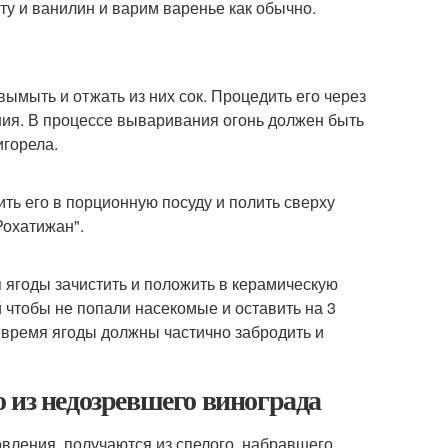
у и ванилин и варим варенье как обычно.
ымыть и отжать из них сок. Процедить его через
ния. В процессе вываривания огонь должен быть
игорела.
ть его в порционную посуду и полить сверху
Рохатижан".
 ягоды зачистить и положить в керамическую
 чтобы не попали насекомые и оставить на 3
о время ягоды должны частично забродить и
 из недозревшего винограда
овления, получаются из спелого, набравшего