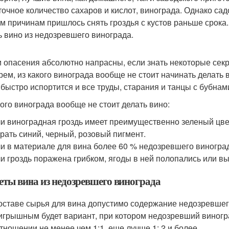
точное количество сахаров и кислот, винограда. Однако сад
м причинам пришлось снять гроздья с кустов раньше срока
ь вино из недозревшего винограда.
и опасения абсолютно напрасны, если знать некоторые сек
рем, из какого винограда вообще не стоит начинать делать 
 быстро испортится и все труды, старания и танцы с бубнам
кого винограда вообще не стоит делать вино:
и виноградная гроздь имеет преимущественно зеленый цвет
рать синий, черный, розовый пигмент.
и в материале для вина более 60 % недозревшего виногра
и гроздь поражена грибком, ягоды в ней полопались или 
еты вина из недозревшего винограда
оставе сырья для вина допустимо содержание недозревшег
грышным будет вариант, при котором недозревший виногр
тношении не менее чем 1:1, еще лучше 1: 2 и более.