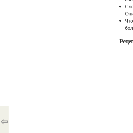
Сле
Они
Что
бол
Рецеп
⇦