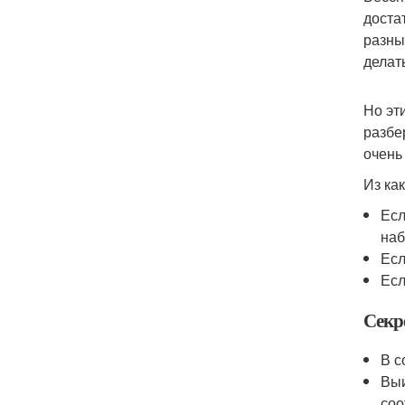
доста
разны
делат
Но эт
разбе
очень
Из ка
Есл
наб
Есл
Есл
Секр
В с
Выи
соо