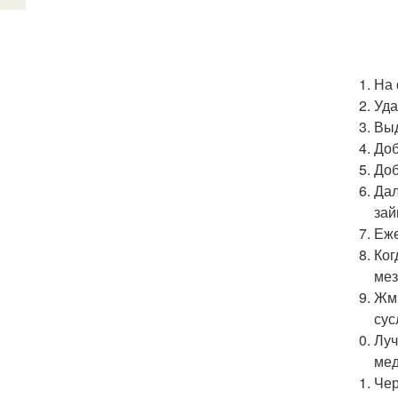
На 
Уда
Выд
Доб
Доб
Дал
зай
Еже
Ког
мез
Жмы
сус
Луч
мед
Чер