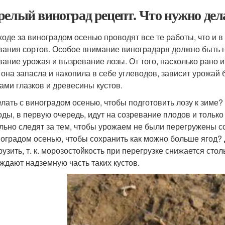
релый виноград рецепт. Что нужно дел
ходе за виноградом осенью проводят все те работы, что и в 
вания сортов. Особое внимание виноградаря должно быть
вание урожая и вызревание лозы. От того, насколько рано и
 она запасла и накопила в себе углеводов, зависит урожай
ами глазков и древесины кустов.
елать с виноградом осенью, чтобы подготовить лозу к зим
оды, в первую очередь, идут на созревание плодов и тольк
льно следят за тем, чтобы урожаем не были перегружены со
ноградом осенью, чтобы сохранить как можно больше ягод? 
рузить, т. к. морозостойкость при перегрузке снижается сто
ждают надземную часть таких кустов.