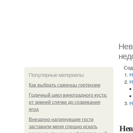
Нев
нед
Сод
Н
Популярные материалы
Н
Как выбрать саженцы гортензии
Годичный цикл виноградного куста:
от зимней спячки до созревания
Н
ягод
Внезапно нагрянувшие гости
Нев
заставили меня спешно искать