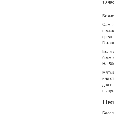
10 ча
Бекме
Самые
неско
средн
Готов
Если 
бекме
На 50
Мятые
или с
дня в
выпус
Нес
Бессп