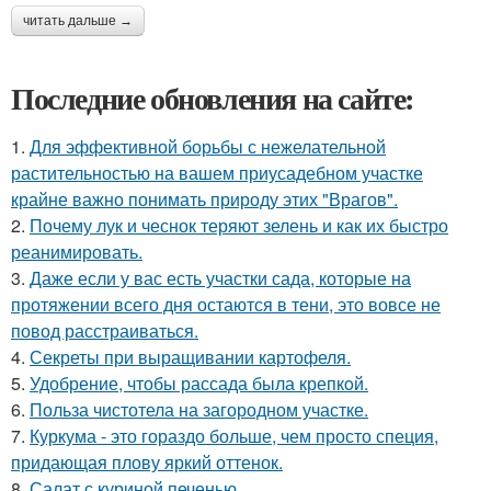
читать дальше →
Последние обновления на сайте:
1.
Для эффективной борьбы с нежелательной
растительностью на вашем приусадебном участке
крайне важно понимать природу этих "Врагов".
2.
Почему лук и чеснок теряют зелень и как их быстро
реанимировать.
3.
Даже если у вас есть участки сада, которые на
протяжении всего дня остаются в тени, это вовсе не
повод расстраиваться.
4.
Секреты при выращивании картофеля.
5.
Удобрение, чтобы рассада была крепкoй.
6.
Польза чистотела на загородном участке.
7.
Куркума - это гораздо больше, чем просто специя,
придающая плову яркий оттенок.
8.
Салат с куриной печенью.