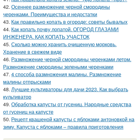
42.
Осеннее размножение черной смородины
черенками. Преимущества и недостатки
43.
Как правильно копать в огороде: советы бывалых
44.
Как копать почву лопатой. ОГОРОД ГЛАЗАМИ
ИНЖЕНЕРА. КАК КОПАТЬ УЧАСТОК
45.
Сколько можно хранить очищенную морковь.
Хранение в свежем виде
46.
Размножение черной смородины черенками летом.
Размножение смородины зелеными черенками
47.
4 способа размножения малины. Размножение
малины отпрысками
48.
Лучшие культиваторы для дачи 2023. Как выбрать
культиватор
49.
Обработка капусты от гусениц. Народные средства
от гусениц на капусте
50.
Рецепт квашеной капусты с яблоками антоновкой на
зиму. Капуста с яблоками – правила приготовления