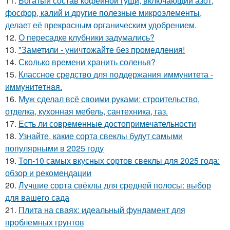
11.
Богатый состав кофейной гущи, включающий азот,
фосфор, калий и другие полезные микроэлементы,
делает её прекрасным органическим удобрением.
12.
О пересадке клубники задумались?
13.
"Заметили - уничтожайте без промедления!
14.
Сколько времени хранить соленья?
15.
Классное средство для поддержания иммунитета -
иммyнитeтнaя.
16.
Муж сделал всё своими руками: строительство,
отделка, кухонная мебель, сантехника, газ.
17.
Есть ли современные достопримечательности
18.
Узнайте, какие сорта свеклы будут самыми
популярными в 2025 году
19.
Топ-10 самых вкусных сортов свеклы для 2025 года:
обзор и рекомендации
20.
Лучшие сорта свёклы для средней полосы: выбор
для вашего сада
21.
Плита на сваях: идеальный фундамент для
проблемных грунтов