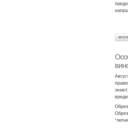
предо
напра
читат
Осо
вин
Авгус
прави
знают
вреди
Обрез
Обрез
"летн