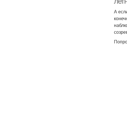
летн
А есл
конеч
наблю
созре
Попро