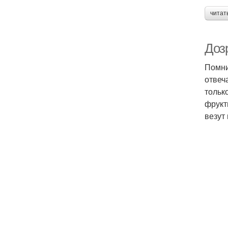
читат
Доз
Помни
отвеч
тольк
фрукт
везут