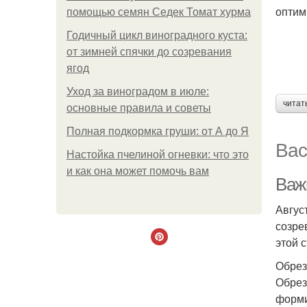
оптим
помощью семян Седек Томат хурма
Годичный цикл виноградного куста:
от зимней спячки до созревания
ягод
Уход за виноградом в июле:
читат
основные правила и советы
Полная подкормка груши: от А до Я
Вас
Настойка пчелиной огневки: что это
и как она может помочь вам
Важн
Авгус
созре
этой 
Обрез
Обрез
форми