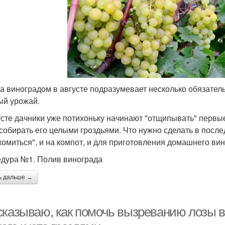
за виноградом в августе подразумевает несколько обязател
ый урожай.
усте дачники уже потихоньку начинают "отщипывать" первы
 собирать его целыми гроздьями. Что нужно сделать в после
комиться", и на компот, и для приготовления домашнего вин
дура №1. Полив винограда
ь дальше →
сказываю, как помочь вызреванию лозы в