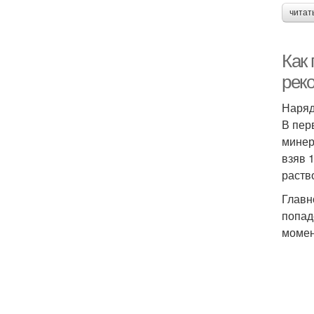
читат
Как 
рек
Наряд
В пер
минер
взяв 
раств
Главн
попад
момен