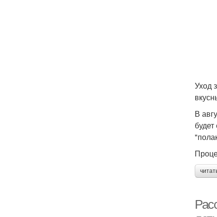
Уход 
вкусн
В авг
будет
"пола
Проце
читат
Рас