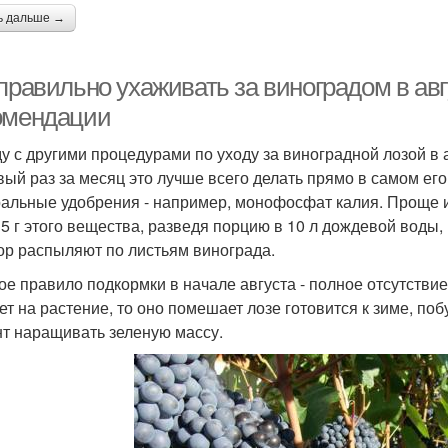
ь дальше →
правильно ухаживать за виноградом в ав
омендации
у с другими процедурами по уходу за виноградной лозой в 
вый раз за месяц это лучше всего делать прямо в самом ег
альные удобрения - например, монофосфат калия. Проще 
15 г этого вещества, разведя порцию в 10 л дождевой воды
ор распыляют по листьям винограда.
ое правило подкормки в начале августа - полное отсутствие
ет на растение, то оно помешает лозе готовится к зиме, по
т наращивать зеленую массу.