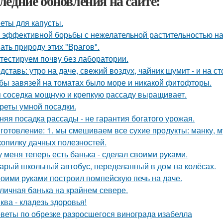
ледние обновления на сайте:
еты для капусты.
 эффективной борьбы с нежелательной растительностью н
ать природу этих "Врагов".
тестируем почву без лаборатории.
дставь: утро на даче, свежий воздух, чайник шумит - и на с
бы завязей на томатах было море и никакой фитофторы.
 соседка мощную и крепкую рассаду выращивает.
реты умной посадки.
няя посадка рассады - не гарантия богатого урожая.
готовление: 1. мы смешиваем все сухие продукты: манку, му
копилку дачных полезностей.
у меня теперь есть банька - сделал своими руками.
арый школьный автобус, переделанный в дом на колёсах.
оими руками построил помпейскую печь на даче.
личная банька на крайнем севере.
ква - кладезь здоровья!
веты по обрезке разросшегося винограда изабелла