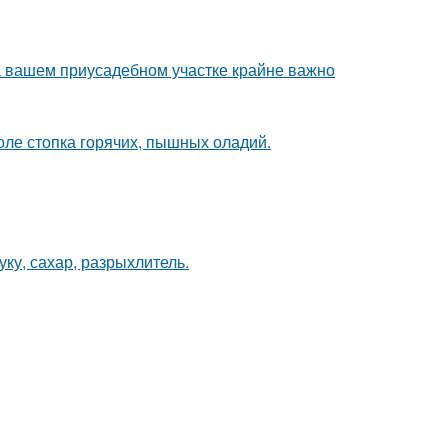
а вашем приусадебном участке крайне важно
толе стопка горячих, пышных оладий.
ку, сахар, разрыхлитель.