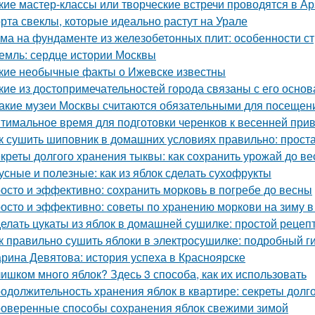
кие мастер-классы или творческие встречи проводятся в А
рта свеклы, которые идеально растут на Урале
ма на фундаменте из железобетонных плит: особенности ст
емль: сердце истории Москвы
кие необычные факты о Ижевске известны
кие из достопримечательностей города связаны с его осно
Какие музеи Москвы считаются обязательными для посещен
тимальное время для подготовки черенков к весенней при
к сушить шиповник в домашних условиях правильно: прост
креты долгого хранения тыквы: как сохранить урожай до в
усные и полезные: как из яблок сделать сухофрукты
осто и эффективно: сохранить морковь в погребе до весны
осто и эффективно: советы по хранению моркови на зиму в
елать цукаты из яблок в домашней сушилке: простой рецеп
к правильно сушить яблоки в электросушилке: подробный г
рина Девятова: история успеха в Красноярске
ишком много яблок? Здесь 3 способа, как их использовать
одолжительность хранения яблок в квартире: секреты долг
оверенные способы сохранения яблок свежими зимой