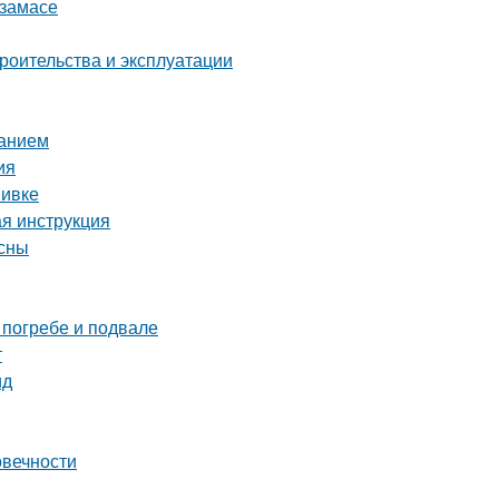
рзамасе
роительства и эксплуатации
ванием
ия
вивке
ая инструкция
есны
 погребе и подвале
т
ид
овечности