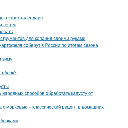
н
щью этого календаря
м летом
зовать
нструментов для копания своими руками
картофеля соберут в России по итогам сезона
а зиму
отоблок?
усты
5 народных способов обработать капусту от
а с морковью – классический рецепт в домашних
яблоками