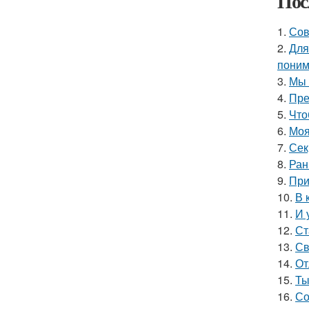
Пос
1.
Сов
2.
Для
поним
3.
Мы 
4.
Пре
5.
Что
6.
Моя
7.
Сек
8.
Ран
9.
При
10.
В 
11.
И 
12.
Ст
13.
Св
14.
От
15.
Ты
16.
Со