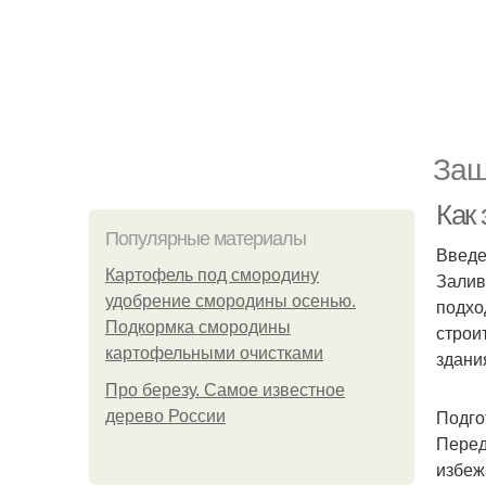
Защ
Как
Популярные материалы
Введ
Картофель под смородину
Залив
удобрение смородины осенью.
подхо
Подкормка смородины
строи
картофельными очистками
здани
Про березу. Самое известное
Подго
дерево России
Перед
избеж