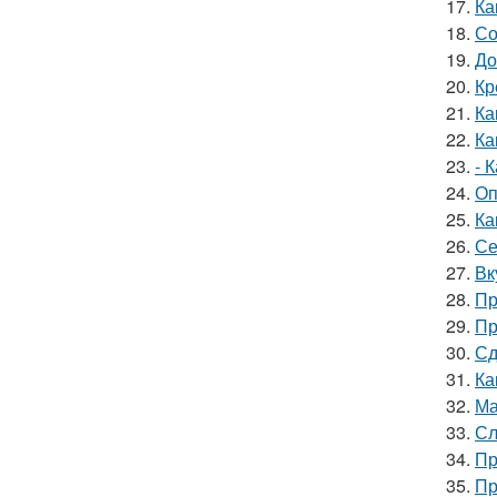
17.
Ка
18.
Со
19.
До
20.
Кр
21.
Ка
22.
Ка
23.
- 
24.
Оп
25.
Ка
26.
Се
27.
Вк
28.
Пр
29.
Пр
30.
Сд
31.
Ка
32.
Ма
33.
Сл
34.
Пр
35.
Пр