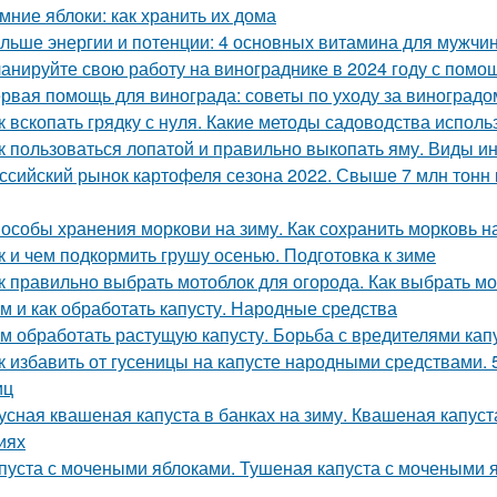
мние яблоки: как хранить их дома
льше энергии и потенции: 4 основных витамина для мужчи
анируйте свою работу на винограднике в 2024 году с помо
рвая помощь для винограда: советы по уходу за виноградо
к вскопать грядку с нуля. Какие методы садоводства исполь
к пользоваться лопатой и правильно выкопать яму. Виды и
ссийский рынок картофеля сезона 2022. Свыше 7 млн тонн 
особы хранения моркови на зиму. Как сохранить морковь н
к и чем подкормить грушу осенью. Подготовка к зиме
к правильно выбрать мотоблок для огорода. Как выбрать м
м и как обработать капусту. Народные средства
м обработать растущую капусту. Борьба с вредителями кап
к избавить от гусеницы на капусте народными средствами. 
иц
усная квашеная капуста в банках на зиму. Квашеная капуст
иях
пуста с мочеными яблоками. Тушеная капуста с мочеными 