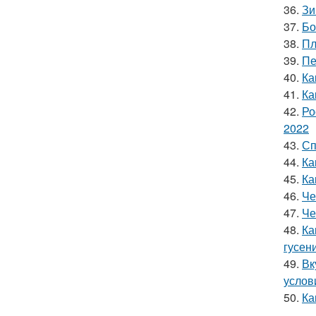
36.
Зи
37.
Бо
38.
Пл
39.
Пе
40.
Ка
41.
Ка
42.
Ро
2022
43.
Сп
44.
Ка
45.
Ка
46.
Че
47.
Че
48.
Ка
гусен
49.
Вк
услов
50.
Ка