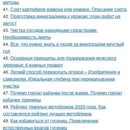
методы
41.
Сорт картофеля рамона или романо. Описание сорта
42.
Подготовка виноградника к урожаю: план работ на
август
43.
Чистка сосудов народными средствами.
Необходимость диеты
44.
Все, что нужно знать о уходе за виноградом круглый
год
45.
Основные принципы для поддержания мужского
здоровья: 6 важных правил
46.
Легкий способ перекопать огород » Изобретения и
самоделки. Идеальная глубина при перекапывании
участка
47.
Почему горчат кабачки после жарки. Почему горчат
кабачки, причины
48.
Рейтинг тяжелых мотоблоков 2023 года. Как
составлялся рейтинг лучших мотоблоков
49.
Как избавиться от гусениц. Привлечение
естественных врагов гусениц