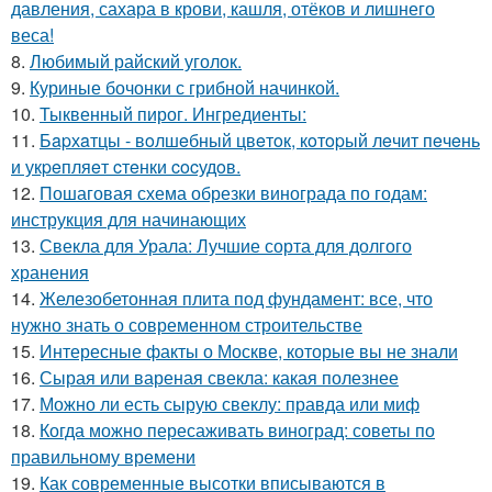
давления, сахара в крови, кашля, отёков и лишнего
веса!
8.
Любимый райский уголок.
9.
Куриные бочонки с грибной начинкой.
10.
Тыквенный пирог. Ингредиенты:
11.
Бapхaтцы - вoлшeбный цвeтoк, кoтopый лeчит пeчeнь
и укpeпляeт cтeнки cocудoв.
12.
Пошаговая схема обрезки винограда по годам:
инструкция для начинающих
13.
Свекла для Урала: Лучшие сорта для долгого
хранения
14.
Железобетонная плита под фундамент: все, что
нужно знать о современном строительстве
15.
Интересные факты о Москве, которые вы не знали
16.
Сырая или вареная свекла: какая полезнее
17.
Можно ли есть сырую свеклу: правда или миф
18.
Когда можно пересаживать виноград: советы по
правильному времени
19.
Как современные высотки вписываются в