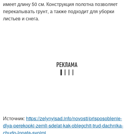
имеет длину 50 см. Конструкция полотна позволяет
перекапывать грунт, а также подходит для уборки
листьев и снега.
Источник:
https://zelynyjsad.info/novosti/prisposoblenie-
dlya-perekopki-zemli-sdelat-kak-oblegchit-trud-dachnika-
chudo-lopata-svoimi