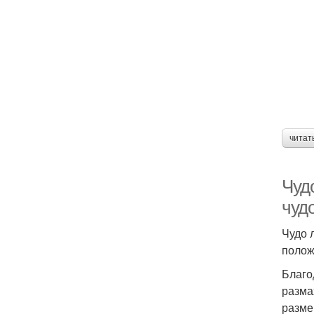
читат
Чуд
чуд
Чудо 
полож
Благо
разма
разме