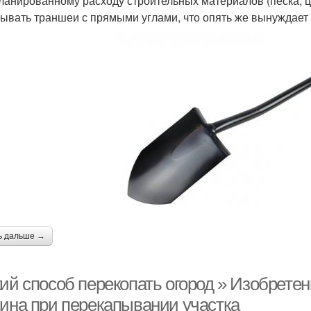
ланированному расходу строительных материалов (песка, цем
ывать траншеи с прямыми углами, что опять же вынуждает
ь дальше →
кий способ перекопать огород » Изобрете
бина при перекапывании участка