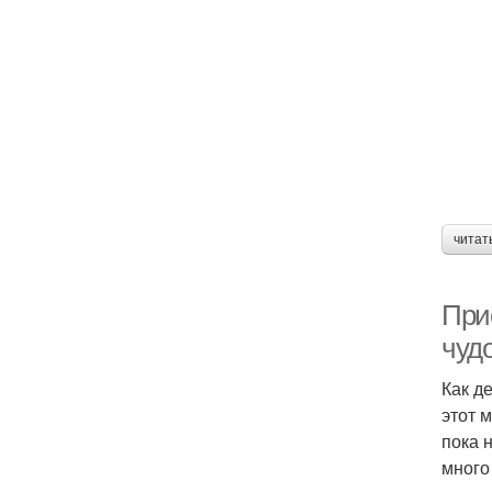
читат
При
чуд
Как д
этот м
пока 
много