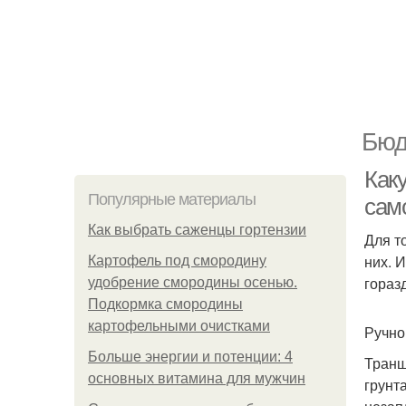
Бюд
Как
Популярные материалы
сам
Как выбрать саженцы гортензии
Для т
них. 
Картофель под смородину
гораз
удобрение смородины осенью.
Подкормка смородины
картофельными очистками
Ручно
Больше энергии и потенции: 4
Транш
основных витамина для мужчин
грунт