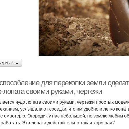
ь дальше →
способление для перекопки земли сделать
о-лопата своими руками, чертежи
елается чудо лопата своими руками, чертежи простых модел
еханизм, услышала от соседки, что им удобно и легко копать
не смастерю. Огородик у нас небольшой, но землю любим оба
 работать. Эта лопата действительно такая хорошая?