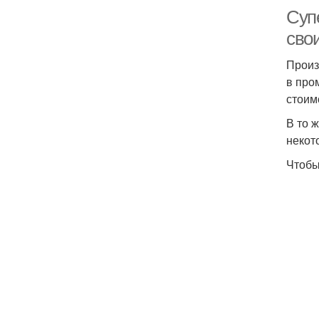
Супе
сво
Произ
в про
стоим
В то 
некот
Чтобы