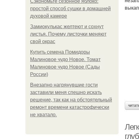
незап
Сэкономьте сезонное яблоко:
выкап
простой способ сушки в домашней
духовой камере
Замиокулькас желтеют и сохнут
листья. Почему листочки меняют
свой окрас
Купить семена Помидоры
Малиновое чудо Новое. Томат
Малиновое чудо Новое (Сады
России)
Внезапно нагрянувшие гости
заставили меня спешно искать
решение, так как на обстоятельный
читат
ремонт времени катастрофически
не хватало.
Лег
глу