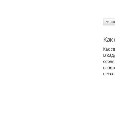
читат
Как 
Как с
В сад
сорня
сложн
несло