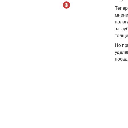
Тепер
мнени
полаг
заглу
толщ
Но пр
удале
посад