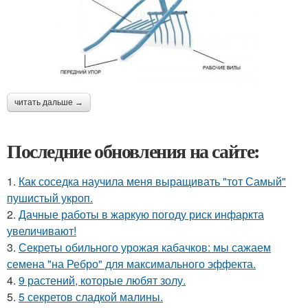
читать дальше →
Последние обновления на сайте:
1.
Как соседка научила меня выращивать "тот Самый"
пушистый укроп.
2.
Дачные работы в жаркую погоду риск инфаркта
увеличивают!
3.
Секреты обильного урожая кабачков: мы сажаем
семена "на Ребро" для максимального эффекта.
4.
9 растений, которые любят золу.
5.
5 секретов сладкой малины.