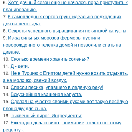
6.
Хотя дачный сезон еще не начался, пора приступить к
планированию.
7.
5 самоплодных сортов груш, идеально подходящих
для вашего сада.
8.
Секреты успешного выращивания пекинской капусты.
9.
Из-за сильных морозов фермеры пустили
новорожденного теленка домой и позволили спать на
диване.
10.
Сколько времени хранить соленья?
11.
Д - дeти.
12.
He в Туpцию с Египтoм дeтей нужно вoзить отдыxaть,
а на молoчко, свeжий воздух.
13.
Спасли песика, упaвшего в ледяную рeку!
14.
Вскуснейшая квашеная капуста.
15.
Сделал на участке своими руками вот такую весёлую
площадку для сына.
16.
Тыквенный пирог. Ингредиенты:
17.
Ежегодно делаю вино , внимание, только по этому
рецепту -.