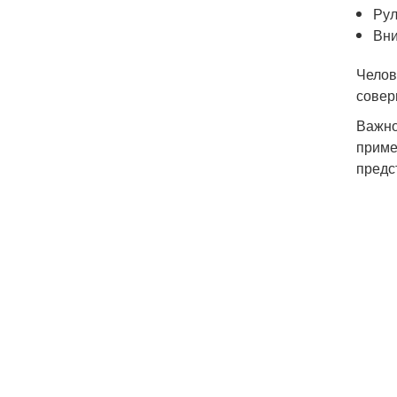
Рул
Вни
Челов
совер
Важно
приме
предс