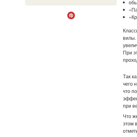
обы
«Па
«Кр
Класс
вилы.
увели
При э
прохо
Так к
чего 
что п
эффек
при ве
Что ж
этом 
отмет