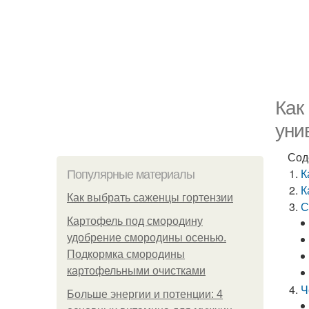
Как
уни
Сод
К
Популярные материалы
К
Как выбрать саженцы гортензии
С
Картофель под смородину
удобрение смородины осенью.
Подкормка смородины
картофельными очистками
Ч
Больше энергии и потенции: 4