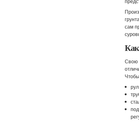
предс
Произ
грунт
сам п
суров
Как
Свою 
отлич
Чтобы
рул
тру
ста
под
рег