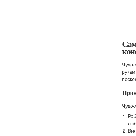
Сам
кон
Чудо-
рукам
поско
Прин
Чудо-
Раб
люб
Вил