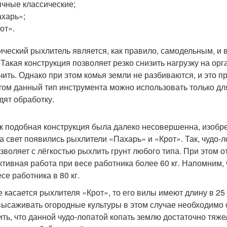
чные классические;
харь»;
от».
ический рыхлитель является, как правило, самодельным, и 
 Такая конструкция позволяет резко снизить нагрузку на ор
чить. Однако при этом комья земли не разбиваются, и это 
том данный тип инструмента можно использовать только дл
дят обработку.
ак подобная конструкция была далеко несовершенна, изобре
на свет появились рыхлители «Пахарь» и «Крот». Так, чудо-
озволяет с лёгкостью рыхлить грунт любого типа. При этом 
тивная работа при весе работника более 60 кг. Напомним, 
се работника в 80 кг.
е касается рыхлителя «Крот», то его вилы имеют длину в 25 
высаживать огородные культуры в этом случае необходимо с
ить, что данной чудо-лопатой копать землю достаточно тяже