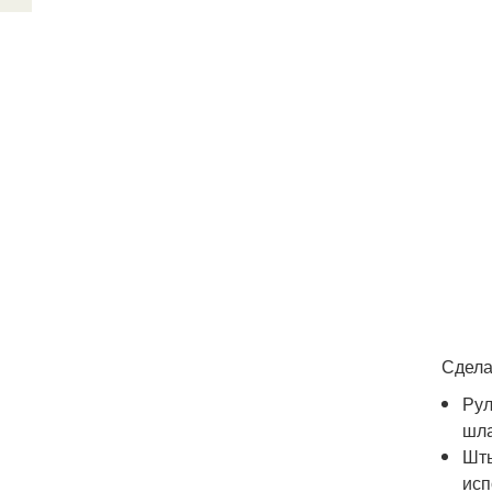
Сдела
Рул
шла
Шты
исп