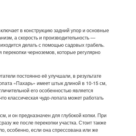
включает в конструкцию задний упор и основные
ганизм, а скорость и производительность —
приходится делать с помощью садовых грабель.
я перекопки черноземов, которые регулярно
татели постоянно её улучшали, в результате
лопата «Пахарь» имеет штык длиной в 10-15 см,
отличительной его особенностью является
что классическая чудо-лопата может работать
см, и он предназначен для глубокой копки. При
разу же после перекопки участка. Стоит также
ло, особенно, если она спрессована или же