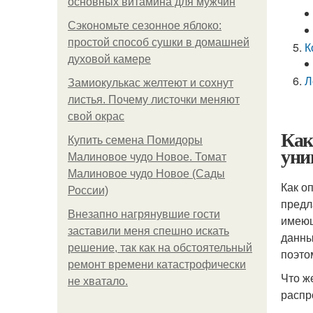
основных витамина для мужчин
Сэкономьте сезонное яблоко:
простой способ сушки в домашней
К
духовой камере
Л
Замиокулькас желтеют и сохнут
листья. Почему листочки меняют
свой окрас
Как
Купить семена Помидоры
уни
Малиновое чудо Новое. Томат
Малиновое чудо Новое (Сады
Как о
России)
предл
Внезапно нагрянувшие гости
имеющ
заставили меня спешно искать
данны
решение, так как на обстоятельный
поэто
ремонт времени катастрофически
Что ж
не хватало.
распр