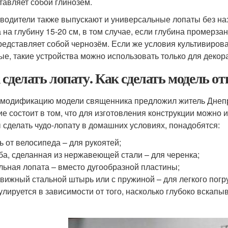
тавляет собой глинозём.
водители также выпускают и универсальные лопаты без на
а на глубину 15-20 см, в том случае, если глубина промерза
редставляет собой чернозём. Если же условия культивиров
ые, такие устройства можно использовать только для декор
 сделать лопату. Как сделать модель о
модификацию модели священника предложил житель Днепро
ие состоит в том, что для изготовления конструкции можно 
 сделать чудо-лопату в домашних условиях, понадобятся:
ь от велосипеда – для рукоятей;
ба, сделанная из нержавеющей стали – для черенка;
льная лопата – вместо дугообразной пластины;
вижный стальной штырь или с пружиной – для легкого погру
улируется в зависимости от того, насколько глубоко вскапыв