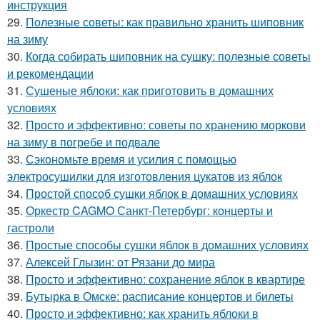
инструкция
29.
Полезные советы: как правильно хранить шиповник
на зиму
30.
Когда собирать шиповник на сушку: полезные советы
и рекомендации
31.
Сушеные яблоки: как приготовить в домашних
условиях
32.
Просто и эффективно: советы по хранению моркови
на зиму в погребе и подвале
33.
Сэкономьте время и усилия с помощью
электросушилки для изготовления цукатов из яблок
34.
Простой способ сушки яблок в домашних условиях
35.
Оркестр CAGMO Санкт-Петербург: концерты и
гастроли
36.
Простые способы сушки яблок в домашних условиях
37.
Алексей Глызин: от Рязани до мира
38.
Просто и эффективно: сохранение яблок в квартире
39.
Бутырка в Омске: расписание концертов и билеты
40.
Просто и эффективно: как хранить яблоки в