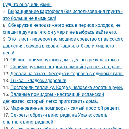
будь то обед или ужин.
7.
Выращивание картофеля без использования грунта -
это больше не вымысел!
8.
Обнаружив неподвижного ежа в период холодов, не
спешите думать, что он умер и не выбрасывайте его.
9.
Этот лист - невероятно мощное средство от высокого
давления, сахара в крови, кашля, отёков и лишнего
веса!
10.
Обшил своими руками дом - делюсь результатом а.
11.
Своими руками построил помпейскую печь на даче.
12.
Делали на заказ - беседка и терраса в едином стиле.
13.
Тыква - кладезь здоровья!
14.
Построили тепличку. Когда у человека золотые руки.
15.
Вяленые помидоры - настоящий испанский
деликатес, который легко приготовить дома.
16.
Маринованные помидоры - самый простой рецепт.
17.
Секреты обрезки винограда на Урале: советы
опытных виноградарей
18.
Какую свеклу выбрать для Урала: советы по выбору