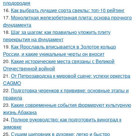
плодородия
16.
Как выбрать лучшие сорта свеклы: топ-10 рейтинг
17.
Монолитная железобетонная плита: основа прочного
фундамента
18.
Шаг за шагом: как правильно уложить плиту
перекрытия на фундамент
19.
Как Ярославль вписывается в Золотое кольцо
России, и какие уникальные черты он вносит
20.
Какие исторические места связаны с Великой
Отечественной войной
21.
От Петрозаводска к мировой сцене: успехи оркестра
CAGMO
22.
Подготовка черенков к прививке: основные этапы и
правила
23.
Какие современные события формируют культурную
жизнь Абакана
24.
Полное руководство: как подготовить виноград к
зимовке
25.
Сушим шиповник в духовке: легко и быстро