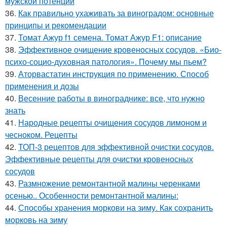
мужской потенции
36.
Как правильно ухаживать за виноградом: основные
принципы и рекомендации
37.
Томат Ажур f1 семена. Томат Ажур F1: описание
38.
Эффективное очищение кровеносных сосудов. «Био-
психо-социо-духовная патология». Почему мы пьем?
39.
Аторвастатин инструкция по применению. Способ
применения и дозы
40.
Весенние работы в винограднике: все, что нужно
знать
41.
Народные рецепты очищения сосудов лимоном и
чесноком. Рецепты
42.
ТОП-3 рецептов для эффективной очистки сосудов.
Эффективные рецепты для очистки кровеносных
сосудов
43.
Размножение ремонтантной малины черенками
осенью.. Особенности ремонтантной малины:
44.
Способы хранения моркови на зиму. Как сохранить
морковь на зиму