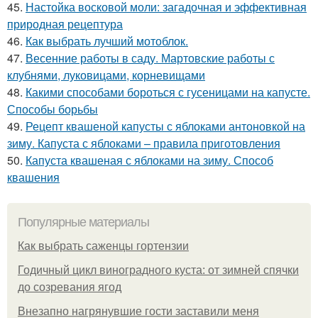
45.
Настойка восковой моли: загадочная и эффективная
природная рецептура
46.
Как выбрать лучший мотоблок.
47.
Весенние работы в саду. Мартовские работы с
клубнями, луковицами, корневищами
48.
Какими способами бороться с гусеницами на капусте.
Способы борьбы
49.
Рецепт квашеной капусты с яблоками антоновкой на
зиму. Капуста с яблоками – правила приготовления
50.
Капуста квашеная с яблоками на зиму. Способ
квашения
Популярные материалы
Как выбрать саженцы гортензии
Годичный цикл виноградного куста: от зимней спячки
до созревания ягод
Внезапно нагрянувшие гости заставили меня