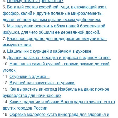
4.
Почему томаты трескаются?
5.
Богатый состав кофейной гущи, включающий азот,
фосфор, калий и другие полезные микроэлементы,
делает её прекрасным органическим удобрением.
6.
Мы задумали освежить облик нашей бревенчатой
избушки, для чего обшили ее деревянной доской.
7.
Классное средство для поддержания иммунитета -
иммyнитeтнaя.
8.
Шашлычки с курицей и кабачком в духовке.
9.
Делали на заказ - беседка и терраса в едином стиле.
10.
Наш папка самый лучший - своими руками детский
уголок.
11.
Огурчики в аджике -.
12.
Вкуснейшая закусочка - огурчики.
13.
Как вырастить виноград Изабелла на даче: полное
руководство для начинающих
14.
Какие традиции и обычаи Волгограда отличают его от
других городов России
15.
Обрезка молодого куста винограда для здоровья и