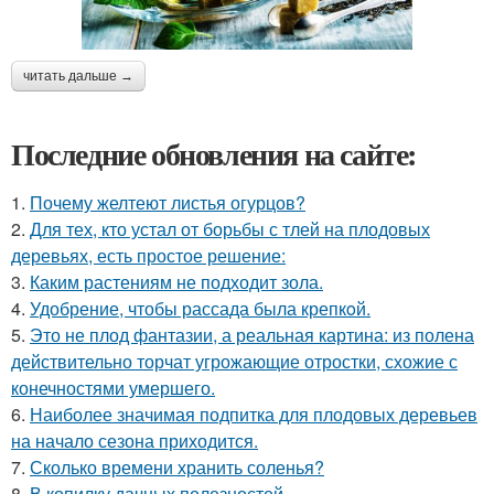
читать дальше →
Последние обновления на сайте:
1.
Почему желтеют листья огурцов?
2.
Для тех, кто устал от борьбы с тлей на плодовых
деревьях, есть простое решение:
3.
Каким растениям не подходит зола.
4.
Удобрение, чтобы рассада была крепкoй.
5.
Это не плод фантазии, а реальная картина: из полена
действительно торчат угрожающие отростки, схожие с
конечностями умершего.
6.
Наиболее значимая подпитка для плодовых деревьев
на начало сезона приходится.
7.
Сколько времени хранить соленья?
8.
В копилку дачных полезностей.