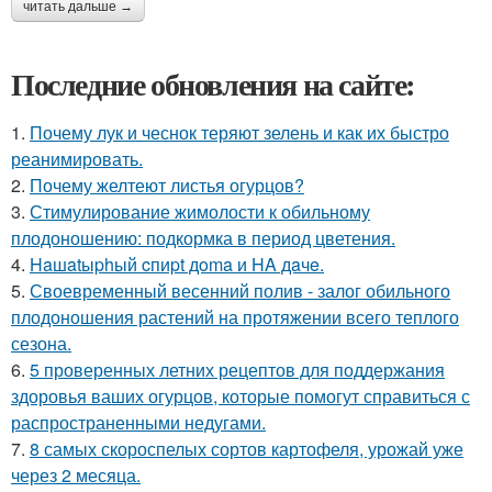
читать дальше →
Последние обновления на сайте:
1.
Почему лук и чеснок теряют зелень и как их быстро
реанимировать.
2.
Почему желтеют листья огурцов?
3.
Стимулирование жимолости к обильному
плодоношению: подкормка в период цветения.
4.
Haшatыphый cпиpt дoma и HA дaчe.
5.
Своевременный весенний полив - залог обильного
плодоношения растений на протяжении всего теплого
сезона.
6.
5 проверенных летних рецептов для поддержания
здоровья ваших огурцов, которые помогут справиться с
распространенными недугами.
7.
8 самых скороспелых сортов картофеля, урожай уже
через 2 месяца.