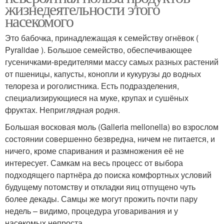
жизнедеятельности этого
насекомого
Это бабочка, принадлежащая к семейству огнёвок (
Pyralidae ). Большое семейство, обеспечивающее
гусеничками-вредителями массу самых разных растений
от пшеницы, капусты, конопли и кукурузы до водных
телореза и роголистника. Есть подразделения,
специализирующиеся на муке, крупах и сушёных
фруктах. Неприглядная родня.
Большая восковая моль (Galleria mellonella) во взрослом
состоянии совершенно безвредна, ничем не питается, и
ничего, кроме спаривания и размножения её не
интересует. Самкам на весь процесс от выбора
подходящего партнёра до поиска комфортных условий
будущему потомству и откладки яиц отпущено чуть
более декады. Самцы же могут прожить почти пару
недель – видимо, процедура уговаривания и у
насекомых непроста.