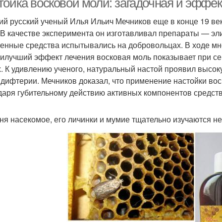
тойка восковой моли: загадочная и эффе
ий русский ученый Илья Ильич Мечников еще в конце 19 ве
 В качестве эксперимента он изготавливал препараты — эли
енные средства испытывались на добровольцах. В ходе мн
аилучший эффект лечения восковая моль показывает при се
х. К удивлению ученого, натуральный настой проявил высоку
 дифтерии. Мечников доказал, что применение настойки во
даря губительному действию активных компонентов средст
ня насекомое, его личинки и мумие тщательно изучаются 