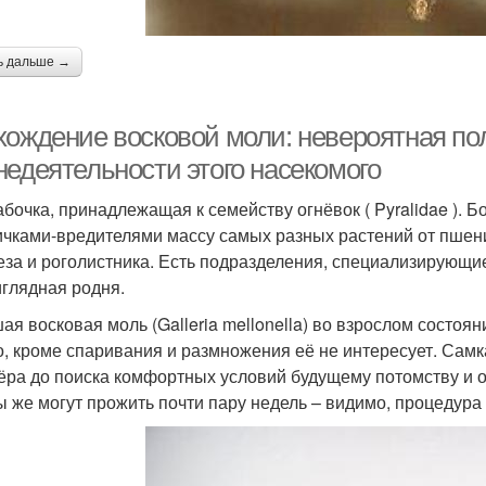
ь дальше →
хождение восковой моли: невероятная по
недеятельности этого насекомого
абочка, принадлежащая к семейству огнёвок ( Pyralidae ).
ичками-вредителями массу самых разных растений от пшени
еза и роголистника. Есть подразделения, специализирующие
глядная родня.
ая восковая моль (Galleria mellonella) во взрослом состоя
о, кроме спаривания и размножения её не интересует. Сам
ёра до поиска комфортных условий будущему потомству и о
 же могут прожить почти пару недель – видимо, процедура