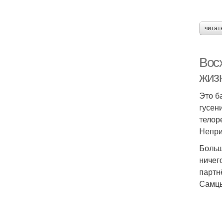
читат
Вос
жиз
Это б
гусен
телор
Непри
Больш
ничег
партн
Самцы