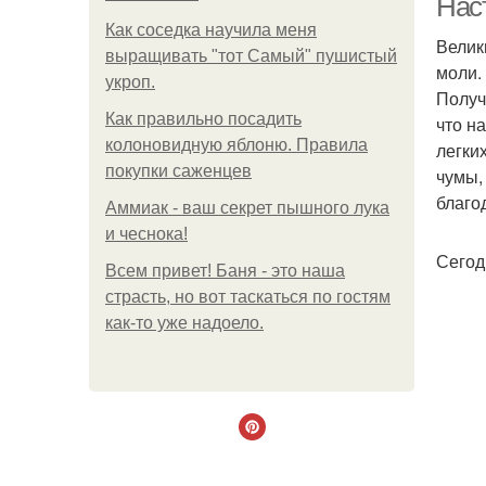
Нас
Как соседка научила меня
Велик
выращивать "тот Самый" пушистый
моли.
укроп.
Получ
Как правильно посадить
что н
колоновидную яблоню. Правила
легки
покупки саженцев
чумы,
благо
Аммиак - ваш секрет пышного лука
и чеснока!
Сегод
Всем привет! Баня - это наша
страсть, но вот таскаться по гостям
как-то уже надоело.