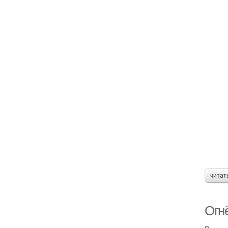
читат
Огнё