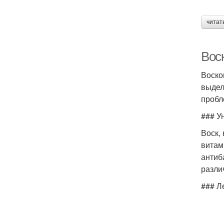
читат
Вос
Воско
выдел
пробл
### У
Воск,
витами
антиб
разли
### Л