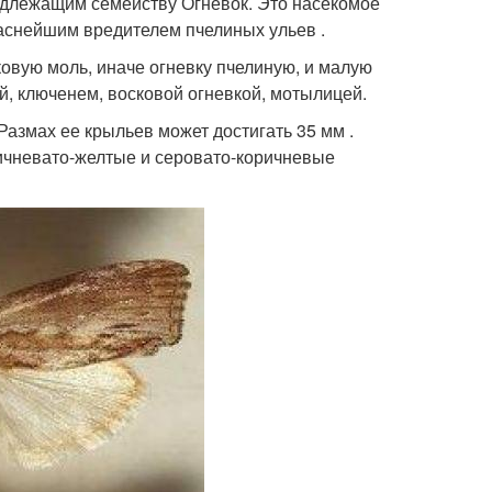
адлежащим семейству Огневок. Это насекомое
паснейшим вредителем пчелиных ульев .
овую моль, иначе огневку пчелиную, и малую
й, ключенем, восковой огневкой, мотылицей.
азмах ее крыльев может достигать 35 мм .
ричневато-желтые и серовато-коричневые