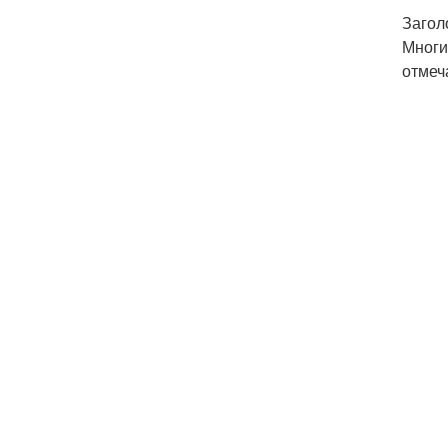
Загол
Многи
отмеч