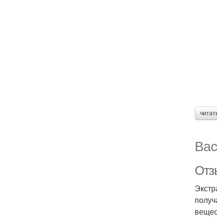
читат
Вас
Отзы
Экстр
получ
вещес