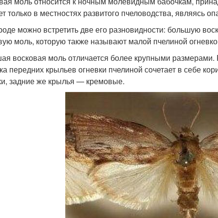
вая моль относится к ночным молевидным бабочкам, прин
ет только в местностях развитого пчеловодства, являясь о
роде можно встретить две его разновидности: большую воск
вую моль, которую также называют малой пчелиной огневко
ая восковая моль отличается более крупными размерами. Р
ка передних крыльев огневки пчелиной сочетает в себе ко
ки, задние же крылья — кремовые.