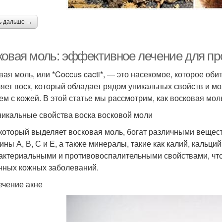
ь дальше →
ковая моль: эффективное лечение для пр
вая моль, или *Coccus cacti*, — это насекомое, которое обит
яет воск, который обладает рядом уникальных свойств и м
ем с кожей. В этой статье мы рассмотрим, как восковая мо
никальные свойства воска восковой моли
 который выделяет восковая моль, богат различными вещес
ны А, В, С и Е, а также минералы, такие как калий, кальций
актериальными и противовоспалительными свойствами, что
чных кожных заболеваний.
ечение акне