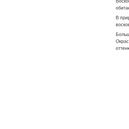
Воско
обита
В при
воско
Больш
Окрас
оттен