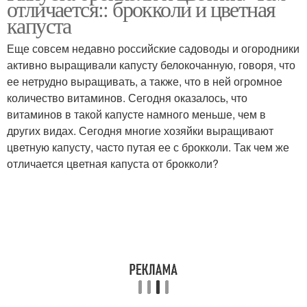
отличается:: брокколи и цветная
капуста
Еще совсем недавно российские садоводы и огородники
Гарниры из цветной
активно выращивали капусту белокочанную, говоря, что
Гарнир для мяса
капусты
ее нетрудно выращивать, а также, что в ней огромное
количество витаминов. Сегодня оказалось, что
витаминов в такой капусте намного меньше, чем в
других видах. Сегодня многие хозяйки выращивают
Капусты с соусом
Капусты с зеленью
цветную капусту, часто путая ее с брокколи. Так чем же
отличается цветная капуста от брокколи?
Капуста в духовке
Капусты с сыром