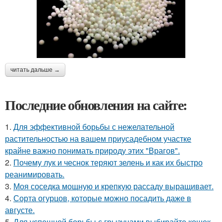
читать дальше →
Последние обновления на сайте:
1.
Для эффективной борьбы с нежелательной
растительностью на вашем приусадебном участке
крайне важно понимать природу этих "Врагов".
2.
Почему лук и чеснок теряют зелень и как их быстро
реанимировать.
3.
Моя соседка мощную и крепкую рассаду выращивает.
4.
Сорта огурцов, которые можно посадить даже в
августе.
5.
Для успешной борьбы с грызунами выбирайте кошек,