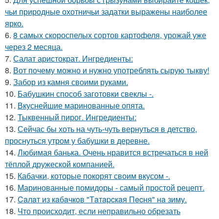
чьи природные охотничьи задатки выражены наиболее
ярко.
6.
8 самых скороспелых сортов картофеля, урожай уже
через 2 месяца.
7.
Салат аристократ. Ингредиенты:
8.
Вот почему можно и нужно употреблять сырую тыкву!
9.
Забор из камня своими руками.
10.
Бабушкин способ заготовки свеклы -.
11.
Вкуснейшие маринованные опята.
12.
Тыквенный пирог. Ингредиенты:
13.
Сейчас бы хоть на чуть-чуть вернуться в детство,
проснуться утром у бабушки в деревне.
14.
Любимая банька. Очень нравится встречаться в ней
тёплой дружеской компанией.
15.
Кабачки, которые покорят своим вкусом -.
16.
Маринованные помидоры - самый простой рецепт.
17.
Caлaт из кaбaчкoв "Тaтapcкaя Пecня" нa зиму.
18.
Что происходит, если неправильно обрезать