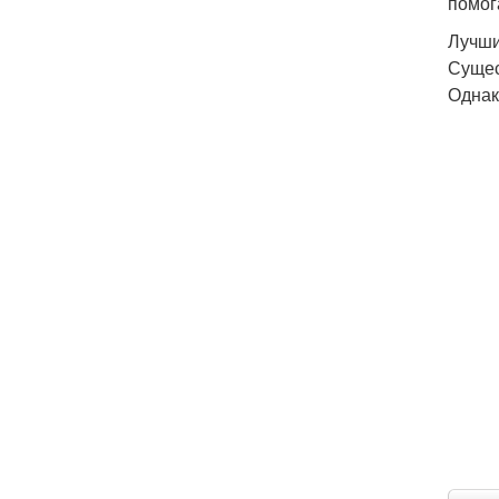
помог
Лучши
Сущес
Однак