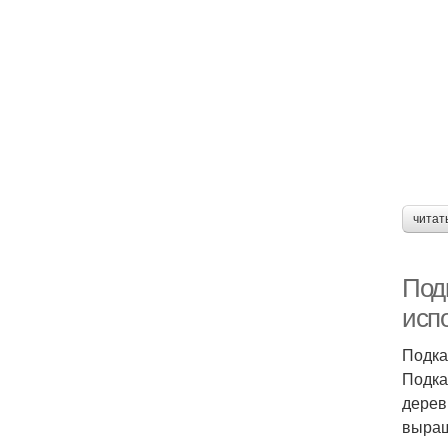
читат
Под
исп
Подка
Подка
дерев
выращ