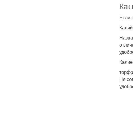
Как
Если 
Калий
Назва
отлич
удобр
Калие
торф;
Не со
удобр