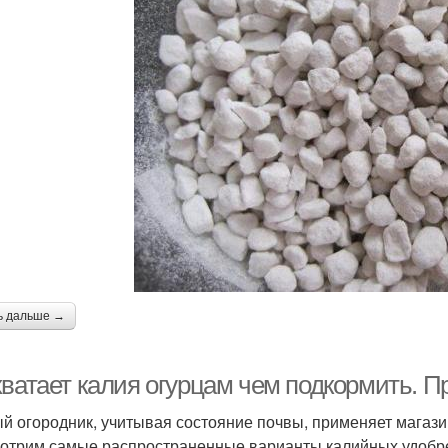
ь дальше →
хватает калия огурцам чем подкормить. 
й огородник, учитывая состояние почвы, применяет магази
отрим самые распространенные варианты калийных удобр