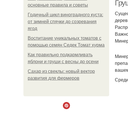
Гру
основные правила и советы
Сущес
Годичный цикл виноградного куста:
дерев
от зимней спячки до созревания
Распр
ягод
Важно
Воспитание уникальных томатов с
Мине
помощью семян Седек Томат хурма
Как правильно подкармливать
Минер
яблони и груши с весны до осени
препа
вашем
Сахар из свеклы: новый вектор
развития для фермеров
Среди