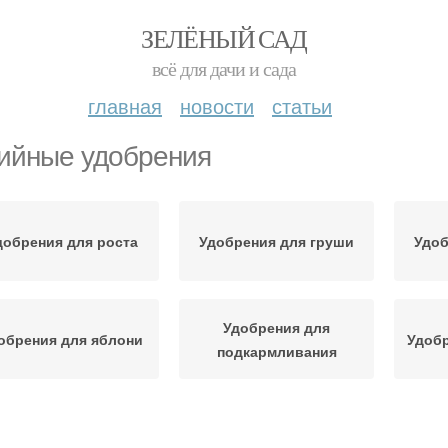
ЗЕЛЁНЫЙ САД
всё для дачи и сада
главная
новости
статьи
ийные удобрения
добрения для роста
Удобрения для груши
Удоб
Удобрения для
обрения для яблони
Удобр
подкармливания
алийное удобрение
Калийные подкормки