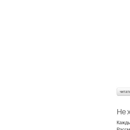
читат
Не 
Кажды
Рассм