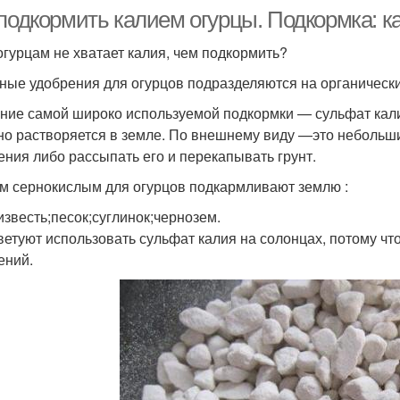
 подкормить калием огурцы. Подкормка: 
огурцам не хватает калия, чем подкормить?
ные удобрения для огурцов подразделяются на органическ
ние самой широко используемой подкормки — сульфат кали
но растворяется в земле. По внешнему виду —это небольши
ения либо рассыпать его и перекапывать грунт.
м сернокислым для огурцов подкармливают землю :
известь;песок;суглинок;чернозем.
ветуют использовать сульфат калия на солонцах, потому чт
ений.