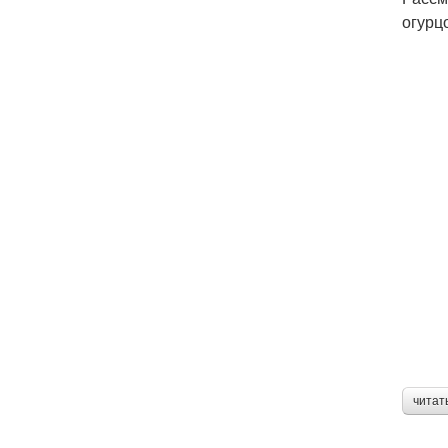
огурц
читат