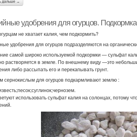
ь дальше →
ийные удобрения для огурцов. Подкормка
огурцам не хватает калия, чем подкормить?
ные удобрения для огурцов подразделяются на органическ
ние самой широко используемой подкормки — сульфат кали
но растворяется в земле. По внешнему виду —это небольши
ения либо рассыпать его и перекапывать грунт.
м сернокислым для огурцов подкармливают землю :
известь;песок;суглинок;чернозем.
ветуют использовать сульфат калия на солонцах, потому чт
ений.