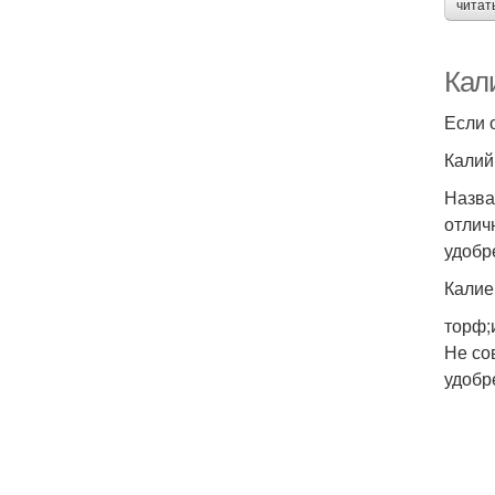
читат
Кал
Если 
Калий
Назва
отлич
удобр
Калие
торф;
Не со
удобр