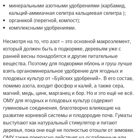
минеральными азотными удобрениями (карбамид,
кальций-аммиачная селитра кальциевая селитра );
органикой (перегной, компост);
комплексными удобрениями.
Несмотря на то, что азот – это основной макроэлемент,
который должен быть в подкормке, деревьям уже с
ранней весны понадобятся и другие питательные
вещества. Поэтому для подкормки яблонь и груш лучше
взять органоминеральное удобрение для ягодных и
плодовых культур от «Буйских удобрений». В его состав,
помимо азота, входит фосфор и калий, а также сера,
магний, медь, цинк, марганец и бор. Но и это ещё не всё.
ОМУ для ягодных и плодовых культур содержит
гуминовые соединения, благотворно влияющие на
развитие корневой системы и плодородие почв. Гуматы
выступают как натуральный стимулятор и питают
деревья, пока они ещё не полностью отошли от зимовки.
ОМУ также прекрасно действует на ослабленные или