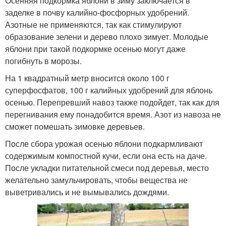
Осенняя подкормка яблони в зиму заключается в
заделке в почву калийно-фосфорных удобрений.
Азотные не применяются, так как стимулируют
образование зелени и дерево плохо зимует. Молодые
яблони при такой подкормке осенью могут даже
погибнуть в морозы.
На 1 квадратный метр вносится около 100 г
суперфосфатов, 100 г калийных удобрений для яблонь
осенью. Перепревший навоз также подойдет, так как для
перегнивания ему понадобится время. Азот из навоза не
сможет помешать зимовке деревьев.
После сбора урожая осенью яблони подкармливают
содержимым компостной кучи, если она есть на даче.
После укладки питательной смеси под деревья, место
желательно замульчировать, чтобы вещества не
выветривались и не вымывались дождями.