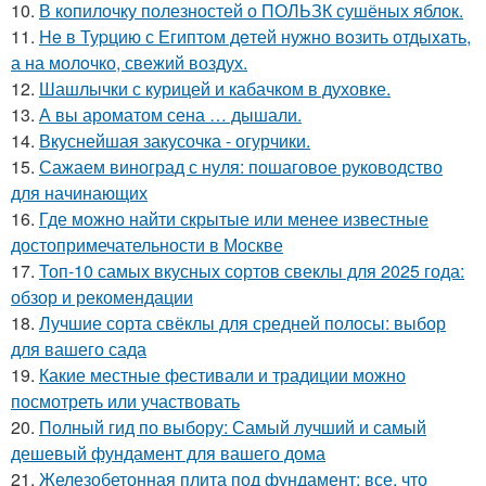
10.
В копилочку полезностей о ПОЛЬЗК сушёных яблок.
11.
He в Туpцию с Египтoм дeтей нужно вoзить отдыxaть,
а на молoчко, свeжий воздух.
12.
Шашлычки с курицей и кабачком в духовке.
13.
А вы ароматом сена … дышали.
14.
Вкуснейшая закусочка - огурчики.
15.
Сажаем виноград с нуля: пошаговое руководство
для начинающих
16.
Где можно найти скрытые или менее известные
достопримечательности в Москве
17.
Топ-10 самых вкусных сортов свеклы для 2025 года:
обзор и рекомендации
18.
Лучшие сорта свёклы для средней полосы: выбор
для вашего сада
19.
Какие местные фестивали и традиции можно
посмотреть или участвовать
20.
Полный гид по выбору: Самый лучший и самый
дешевый фундамент для вашего дома
21.
Железобетонная плита под фундамент: все, что