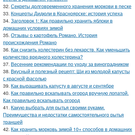
32.
Секреты долговременного хранения моркови в песке
33.
Концерты Дидюли в Красноярске: история успеха
34.
Заголовок 1: Как правильно хранить яблоки в
домашних условиях зимой
35.
Отзывы о картофель Романо. История
происхождения Романо
36.
Как снизить холестерин без лекарств. Как уменьшить
количество вредного холестерина?
37.
Весенние рекомендации по уходу за виноградником
38.
Вкусный и полезный рецепт: Щи из молодой капусты
с красной фасолью
39.
Как выращивать капусту в августе и сентябре
40.
Как правильно вскапывать огород вручную лопатой.
Как правильно вскапывать огород
41.
Какую выбрать для рытья своими руками.
Преимущества и недостатки самостоятельного рытья
траншей
42.
Как хранить морковь зимой 10+ способов в домашних