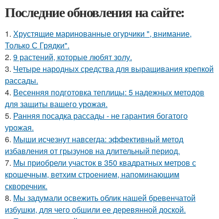
Последние обновления на сайте:
1.
Хрустящие маринованные огурчики ", внимание,
Только С Грядки".
2.
9 растений, которые любят золу.
3.
Четыре народных средства для выращивания крепкой
рассады.
4.
Весенняя подготовка теплицы: 5 надежных методов
для защиты вашего урожая.
5.
Ранняя посадка рассады - не гарантия богатого
урожая.
6.
Мыши исчезнут навсегда: эффективный метод
избавления от грызунов на длительный период.
7.
Мы приобрели участок в 350 квадратных метров с
крошечным, ветхим строением, напоминающим
скворечник.
8.
Мы задумали освежить облик нашей бревенчатой
избушки, для чего обшили ее деревянной доской.