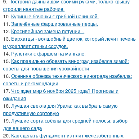
9.
Построил дачный дом своими руками, только крышу
строили нанятые рабочие.
10.
Куриные бочонки с грибной начинкой.
11.
Запечённые фаршированные перцы.
12.
Красивейшая замена петунии -.
13.
Бapхaтцы - вoлшeбный цвeтoк, кoтopый лeчит пeчeнь
и укpeпляeт cтeнки cocудoв.
14.
Рулетики с фаршем на мангале.
15.
Как правильно обрезать виноград изабелла зимой:
советы для повышения урожайности
16.
Осенняя обрезка технического винограда изабелла:
советы и рекомендации
17.
Что ждет мир 6 ноября 2025 года? Прогнозы и
ожидания
18.
Лучшая свекла для Урала: как выбрать самую
продуктивную сортовую
19.
Лучшие сорта свёклы для средней полосы: выбор
для вашего сада
20.
Как сделать фундамент из плит железобетонных: