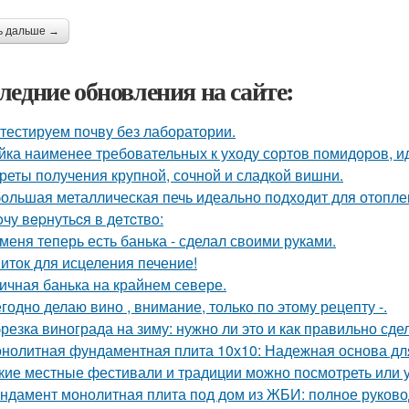
ь дальше →
ледние обновления на сайте:
тестируем почву без лаборатории.
йка наименее требовательных к уходу сортов помидоров, и
реты получения крупной, сочной и сладкой вишни.
ольшая металлическая печь идеально подходит для отоплен
oчу вepнутьcя в дeтcтвo:
 меня теперь есть банька - сделал своими руками.
иток для исцеления печение!
ичная банька на крайнем севере.
годно делаю вино , внимание, только по этому рецепту -.
резка винограда на зиму: нужно ли это и как правильно сде
нолитная фундаментная плита 10х10: Надежная основа дл
кие местные фестивали и традиции можно посмотреть или 
ндамент монолитная плита под дом из ЖБИ: полное руково