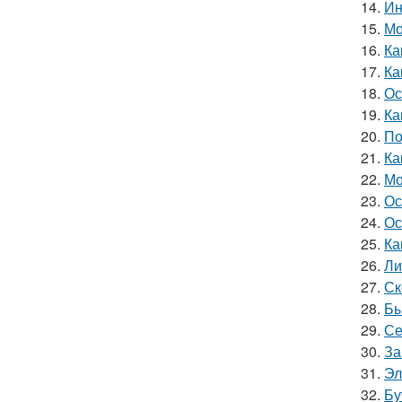
14.
Ин
15.
Мо
16.
Ка
17.
Ка
18.
Ос
19.
Ка
20.
По
21.
Ка
22.
Мо
23.
Ос
24.
Ос
25.
Ка
26.
Ли
27.
Ск
28.
Бы
29.
Се
30.
За
31.
Эл
32.
Бу