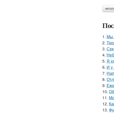
читат
Пос
1.
Мы 
2.
Тро
3.
Сек
4.
Неб
5.
Я x
6.
И у
7.
Нап
8.
Отл
9.
Еже
10.
Об
11.
Мо
12.
Ка
13.
Фу