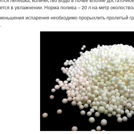
ится лепешка, количество воды в почве вполне достаточное
ется в увлажнении. Норма полива – 20 л на метр околоств
меньшения испарения необходимо прорыхлить пролитый гру
.