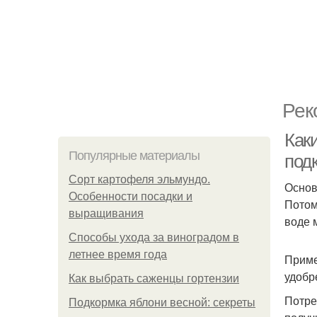
Рек
Как
Популярные материалы
под
Сорт картофеля эльмундо.
Основ
Особенности посадки и
Потом
выращивания
воде 
Способы ухода за виноградом в
летнее время года
Приме
удобр
Как выбрать саженцы гортензии
Потре
Подкормка яблони весной: секреты