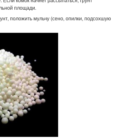
. Если комок начнет рассыпаться, грунт
ольной площади.
нт, положить мульчу (сено, опилки, подсохшую