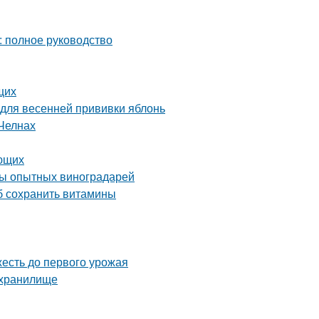
: полное руководство
щих
 для весенней прививки яблонь
Челнах
ающих
еты опытных виноградарей
об сохранить витамины
жесть до первого урожая
ехранилище