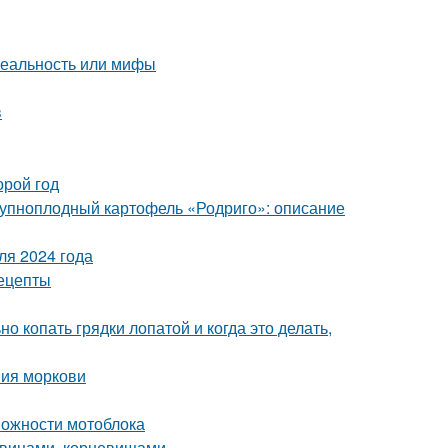
реальность или мифы
в
орой год
Крупноплодный картофель «Родриго»: описание
ля 2024 года
ецепты
о копать грядки лопатой и когда это делать,
ния моркови
можности мотоблока
ковицами, корневищами