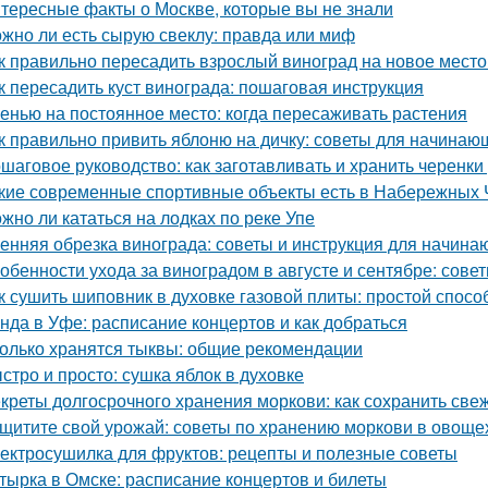
тересные факты о Москве, которые вы не знали
жно ли есть сырую свеклу: правда или миф
к правильно пересадить взрослый виноград на новое место
к пересадить куст винограда: пошаговая инструкция
енью на постоянное место: когда пересаживать растения
к правильно привить яблоню на дичку: советы для начинаю
шаговое руководство: как заготавливать и хранить черенки
кие современные спортивные объекты есть в Набережных 
жно ли кататься на лодках по реке Упе
енняя обрезка винограда: советы и инструкция для начин
обенности ухода за виноградом в августе и сентябре: сов
к сушить шиповник в духовке газовой плиты: простой спос
нда в Уфе: расписание концертов и как добраться
олько хранятся тыквы: общие рекомендации
стро и просто: сушка яблок в духовке
креты долгосрочного хранения моркови: как сохранить све
щитите свой урожай: советы по хранению моркови в овощ
ектросушилка для фруктов: рецепты и полезные советы
тырка в Омске: расписание концертов и билеты