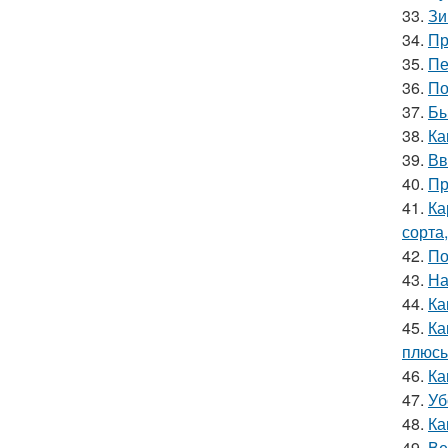
33.
Зи
34.
Пр
35.
Пе
36.
По
37.
Бы
38.
Ка
39.
Вв
40.
Пр
41.
Ка
сорта
42.
По
43.
На
44.
Ка
45.
Ка
плюсы
46.
Ка
47.
Уб
48.
Ка
49.
Ве