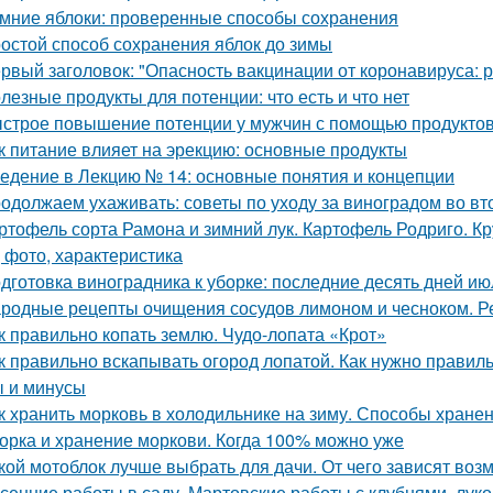
мние яблоки: проверенные способы сохранения
остой способ сохранения яблок до зимы
рвый заголовок: "Опасность вакцинации от коронавируса: 
лезные продукты для потенции: что есть и что нет
строе повышение потенции у мужчин с помощью продукто
к питание влияет на эрекцию: основные продукты
едение в Лекцию № 14: основные понятия и концепции
одолжаем ухаживать: советы по уходу за виноградом во вт
ртофель сорта Рамона и зимний лук. Картофель Родриго. 
, фото, характеристика
дготовка виноградника к уборке: последние десять дней ию
родные рецепты очищения сосудов лимоном и чесноком. Р
к правильно копать землю. Чудо-лопата «Крот»
к правильно вскапывать огород лопатой. Как нужно правильн
 и минусы
к хранить морковь в холодильнике на зиму. Способы хране
орка и хранение моркови. Когда 100% можно уже
кой мотоблок лучше выбрать для дачи. От чего зависят воз
сенние работы в саду. Мартовские работы с клубнями, лу