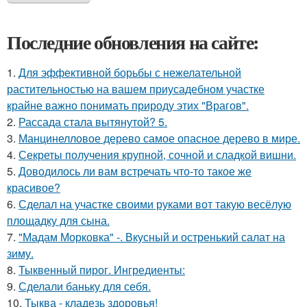
Последние обновления на сайте:
1.
Для эффективной борьбы с нежелательной
растительностью на вашем приусадебном участке
крайне важно понимать природу этих "Врагов".
2.
Рассада стала вытянутой? 5.
3.
Манцинелловое дерево самое опасное дерево в мире.
4.
Секреты получения крупной, сочной и сладкой вишни.
5.
Доводилось ли вам встречать что-то такое же
красивое?
6.
Сделал на участке своими руками вот такую весёлую
площадку для сына.
7.
"Мадам Морковка" -. Вкусный и остренький салат на
зиму.
8.
Тыквенный пирог. Ингредиенты:
9.
Сделали баньку для себя.
10.
Тыква - кладезь здоровья!