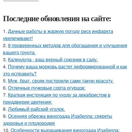
Последние обновления на сайте:
1.
Дачные работы в жаркую погоду риск инфаркта
увеличивают!
2.
9 проверенных методов для обогащения и улучшения
вашего грунта.
3.
Календула - ваш верный союзник в саду.
4.
Почему ваша морковь растет деформированной и как
это исправить?
5.
Муж, брат, свояк построили сами такую красоту.
6.
Отличные пучковые сорта огурцов:
7.
Краткая инструкция по уходу за декабристом в
преддверии цветения:
8.
Любимый райский уголок.
9.
Осенняя обрезка винограда Изабелла: секреты
здоровья и плодородия
10.
Особенности выращивания винограда Изабелла: