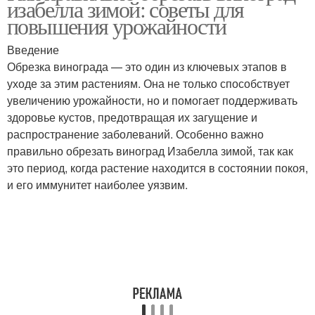
изабелла зимой: советы для
удобрения
удобрения
повышения урожайности
Введение
Комплексные
Обрезка винограда — это один из ключевых этапов в
Осенний удобрение
удобрения
уходе за этим растениям. Она не только способствует
увеличению урожайности, но и помогает поддерживать
здоровье кустов, предотвращая их загущение и
распространение заболеваний. Особенно важно
Удобрение для
Виноград перед
правильно обрезать виноград Изабелла зимой, так как
винограда
обрезкой
это период, когда растение находится в состоянии покоя,
и его иммунитет наиболее уязвим.
Виноград перед
Уход за виноградом
укрытием