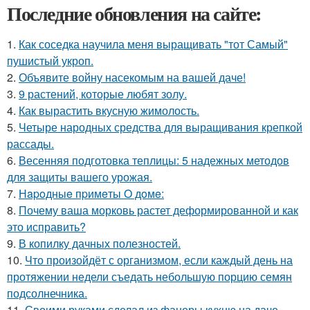
Последние обновления на сайте:
1.
Как соседка научила меня выращивать "тот Самый"
пушистый укроп.
2.
Объявите войну насекомым на вашей даче!
3.
9 растений, которые любят золу.
4.
Как вырастить вкусную жимолость.
5.
Четыре народных средства для выращивания крепкой
рассады.
6.
Весенняя подготовка теплицы: 5 надежных методов
для защиты вашего урожая.
7.
Нapoдныe пpимeты O дoмe:
8.
Почему ваша морковь растет деформированной и как
это исправить?
9.
В копилку дачных полезностей.
10.
Что произойдёт с организмом, если каждый день на
протяжении недели съедать небольшую порцию семян
подсолнечника.
11.
Своими руками сделал из фанеры кухню на даче.