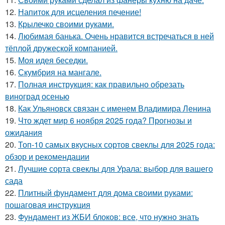
12.
Напиток для исцеления печение!
13.
Крылечко своими руками.
14.
Любимая банька. Очень нравится встречаться в ней
тёплой дружеской компанией.
15.
Моя идея беседки.
16.
Скумбрия на мангале.
17.
Полная инструкция: как правильно обрезать
виноград осенью
18.
Как Ульяновск связан с именем Владимира Ленина
19.
Что ждет мир 6 ноября 2025 года? Прогнозы и
ожидания
20.
Топ-10 самых вкусных сортов свеклы для 2025 года:
обзор и рекомендации
21.
Лучшие сорта свеклы для Урала: выбор для вашего
сада
22.
Плитный фундамент для дома своими руками:
пошаговая инструкция
23.
Фундамент из ЖБИ блоков: все, что нужно знать