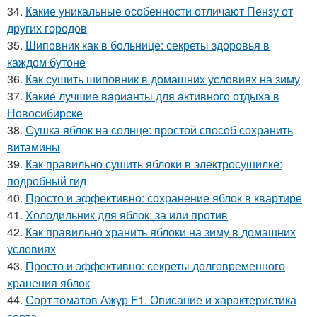
34.
Какие уникальные особенности отличают Пензу от
других городов
35.
Шиповник как в больнице: секреты здоровья в
каждом бутоне
36.
Как сушить шиповник в домашних условиях на зиму
37.
Какие лучшие варианты для активного отдыха в
Новосибирске
38.
Сушка яблок на солнце: простой способ сохранить
витамины
39.
Как правильно сушить яблоки в электросушилке:
подробный гид
40.
Просто и эффективно: сохранение яблок в квартире
41.
Холодильник для яблок: за или против
42.
Как правильно хранить яблоки на зиму в домашних
условиях
43.
Просто и эффективно: секреты долговременного
хранения яблок
44.
Сорт томатов Ажур F1. Описание и характеристика
сорта