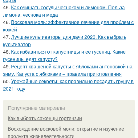
45.
Как очищать сосуды чесноком и лимоном. Польза
лимона, чеснока и меда
46.
Восковая моль: эффективное лечение для проблем с
кожей
47.
Лучшие культиваторы для дачи 2023. Как выбрать
культиватор
48.
Как избавиться от капустницы и её гусениц. Какие
гусеницы едят капусту?
49.
Рецепт квашеной капусты с яблоками антоновкой на
зиму. Капуста с яблоками – правила приготовления
50.
Урожайные секреты: как правильно посадить грушу в
2021 году
Популярные материалы
Как выбрать саженцы гортензии
Восхождение восковой моли: открытие и изучение
продукта жизнедеятельности