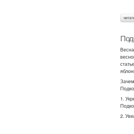
читат
Под
Весна
весно
стать
яблон
Зачем
Подко
1. Ук
Подко
2. Ув