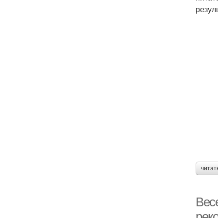
резул
читат
Вес
рек