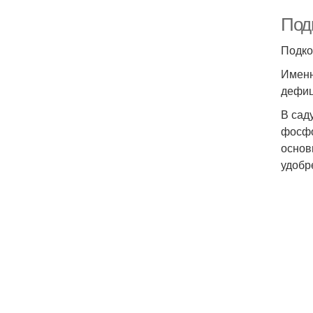
Под
Подко
Именн
дефиц
В сад
фосфо
основ
удобр