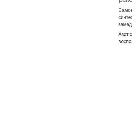
Самое
синте
замед
Азот 
воспо