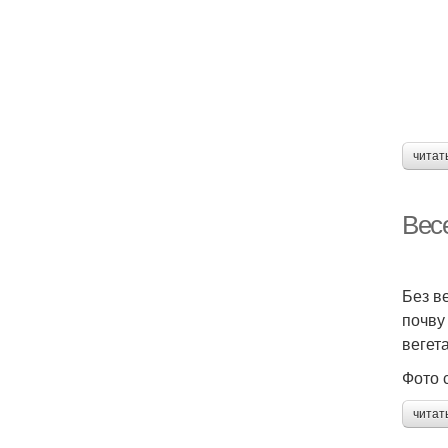
читат
Вес
Без в
почву
вегет
Фото 
читат