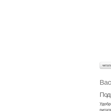
читат
Вас
Подк
Удобр
питат