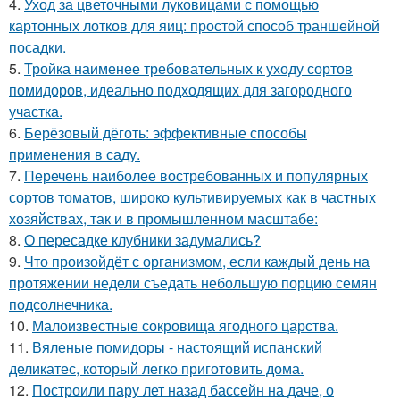
4.
Уход за цветочными луковицами с помощью
картонных лотков для яиц: простой способ траншейной
посадки.
5.
Тройка наименее требовательных к уходу сортов
помидоров, идеально подходящих для загородного
участка.
6.
Берёзовый дёготь: эффективные способы
применения в саду.
7.
Перечень наиболее востребованных и популярных
сортов томатов, широко культивируемых как в частных
хозяйствах, так и в промышленном масштабе:
8.
О пересадке клубники задумались?
9.
Что произойдёт с организмом, если каждый день на
протяжении недели съедать небольшую порцию семян
подсолнечника.
10.
Малоизвестные сокровища ягодного царства.
11.
Вяленые помидоры - настоящий испанский
деликатес, который легко приготовить дома.
12.
Построили пару лет назад бассейн на даче, о