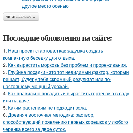
читать дальше →
Последние обновления на сайте:
1.
Наш проект стартовал как задумка создать
компактную беседку для отдыха.
2.
Как вырастить морковь без проблем и прореживания.
3.
Глубина посадки - это тот невидимый фактор, который
решает, будет у тебя скромный результат или по-
настоящему мощный урожай.
4.
Как правильно посадить и вырастить гортензию в саду
или на даче.
5.
Каким растениям не подходит зола.
6.
Древняя восточная методика: раствор,
способствующий появлению первых корешков у любого
черенка всего за двое суток.