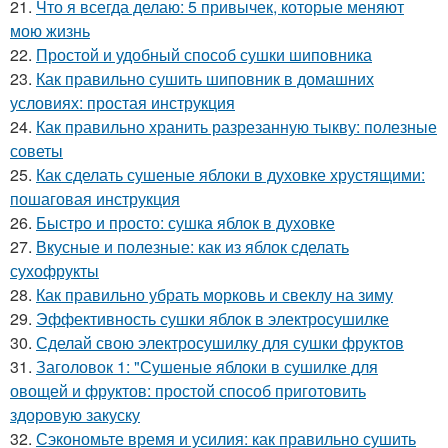
21.
Что я всегда делаю: 5 привычек, которые меняют
мою жизнь
22.
Простой и удобный способ сушки шиповника
23.
Как правильно сушить шиповник в домашних
условиях: простая инструкция
24.
Как правильно хранить разрезанную тыкву: полезные
советы
25.
Как сделать сушеные яблоки в духовке хрустящими:
пошаговая инструкция
26.
Быстро и просто: сушка яблок в духовке
27.
Вкусные и полезные: как из яблок сделать
сухофрукты
28.
Как правильно убрать морковь и свеклу на зиму
29.
Эффективность сушки яблок в электросушилке
30.
Сделай свою электросушилку для сушки фруктов
31.
Заголовок 1: "Сушеные яблоки в сушилке для
овощей и фруктов: простой способ приготовить
здоровую закуску
32.
Сэкономьте время и усилия: как правильно сушить