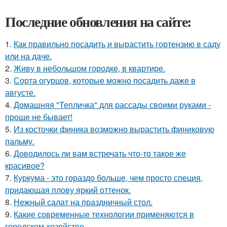
Последние обновления на сайте:
1.
Как правильно посадить и вырастить гортензию в саду
или на даче.
2.
Живу в небольшом городке, в квартире.
3.
Сорта огурцов, которые можно посадить даже в
августе.
4.
Домашняя "Тепличка" для рассады своими руками -
проще не бывает!
5.
Из косточки финика возможно вырастить финиковую
пальму.
6.
Доводилось ли вам встречать что-то такое же
красивое?
7.
Куркума - это гораздо больше, чем просто специя,
придающая плову яркий оттенок.
8.
Нежный салат на праздничный стол.
9.
Какие современные технологии применяются в
городском хозяйстве