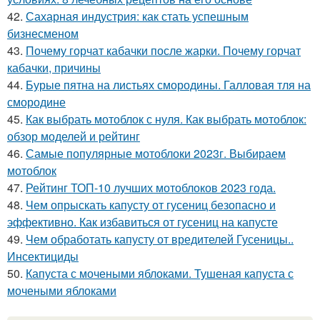
42.
Сахарная индустрия: как стать успешным
бизнесменом
43.
Почему горчат кабачки после жарки. Почему горчат
кабачки, причины
44.
Бурые пятна на листьях смородины. Галловая тля на
смородине
45.
Как выбрать мотоблок с нуля. Как выбрать мотоблок:
обзор моделей и рейтинг
46.
Самые популярные мотоблоки 2023г. Выбираем
мотоблок
47.
Рейтинг ТОП-10 лучших мотоблоков 2023 года.
48.
Чем опрыскать капусту от гусениц безопасно и
эффективно. Как избавиться от гусениц на капусте
49.
Чем обработать капусту от вредителей Гусеницы..
Инсектициды
50.
Капуста с мочеными яблоками. Тушеная капуста с
мочеными яблоками