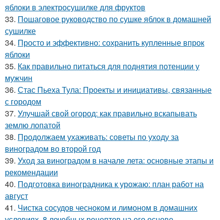
яблоки в электросушилке для фруктов
33.
Пошаговое руководство по сушке яблок в домашней
сушилке
34.
Просто и эффективно: сохранить купленные впрок
яблоки
35.
Как правильно питаться для поднятия потенции у
мужчин
36.
Стас Пьеха Тула: Проекты и инициативы, связанные
с городом
37.
Улучшай свой огород: как правильно вскапывать
землю лопатой
38.
Продолжаем ухаживать: советы по уходу за
виноградом во второй год
39.
Уход за виноградом в начале лета: основные этапы и
рекомендации
40.
Подготовка виноградника к урожаю: план работ на
август
41.
Чистка сосудов чесноком и лимоном в домашних
условиях. 8 лечебных рецептов на его основе