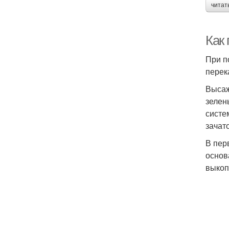
читат
Как 
При п
перек
Высаж
зелен
систе
зачат
В пер
основ
выкоп