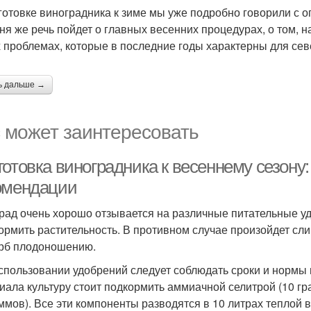
готовке виноградника к зиме мы уже подробно говорили с
ня же речь пойдет о главных весенних процедурах, о том, н
 проблемах, которые в последние годы характерны для сев
ь дальше →
 может заинтересовать
готовка виноградника к весеннему сезону
омендации
рад очень хорошо отзывается на различные питательные уд
ормить растительность. В противном случае произойдет сл
рб плодоношению.
спользовании удобрений следует соблюдать сроки и нормы 
иала культуру стоит подкормить аммиачной селитрой (10 г
аммов). Все эти компоненты разводятся в 10 литрах теплой