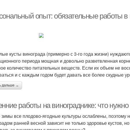
сональный опыт: обязательные работы в 
лые кусты винограда (примерно с 3-го года жизни) нуждают
ационного периода мощная и довольно разветвленная корн
ое количество питательных веществ. Если их объем не восс
ваться и с каждым годом будет давать все более скудные у
ь дальше →
енние работы на винограднике: что нужно
 зимы все плодово-ягодные культуры ослаблены, поэтому н
радом ранней весной зависит не только здоровье кустов, но 
вать за виноградом с приходом весны?