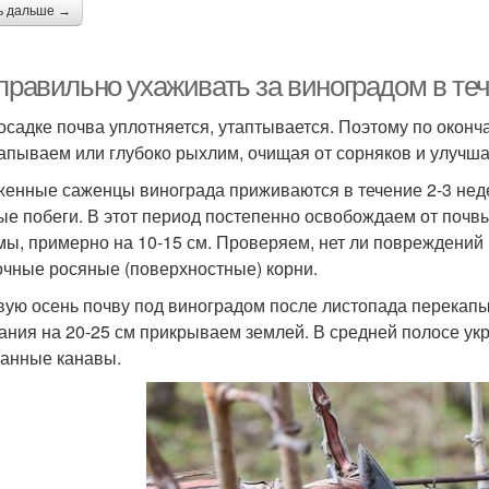
ь дальше →
правильно ухаживать за виноградом в теч
осадке почва уплотняется, утаптывается. Поэтому по окон
апываем или глубоко рыхлим, очищая от сорняков и улучш
енные саженцы винограда приживаются в течение 2-3 неде
ые побеги. В этот период постепенно освобождаем от почв
мы, примерно на 10-15 см. Проверяем, нет ли повреждений 
очные росяные (поверхностные) корни.
вую осень почву под виноградом после листопада перекап
ания на 20-25 см прикрываем землей. В средней полосе ук
анные канавы.