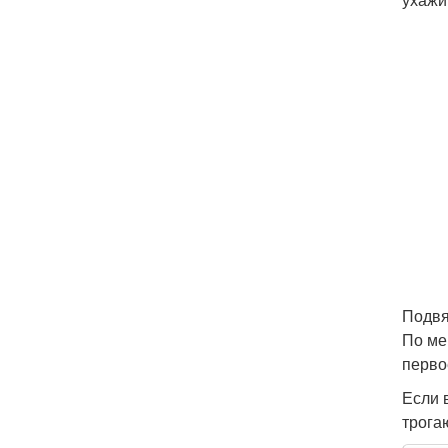
Подвя
По ме
перво
Если 
трогаю