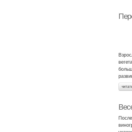
Пер
Взрос
вегет
больш
разви
читат
Вес
После
виног
ухажи