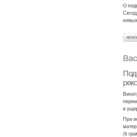
О под
Сегод
новых
читат
Вас
Под
рек
Виног
перек
в уще
При и
матер
(5 гр