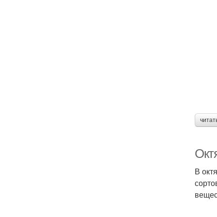
читат
Окт
В окт
сорто
вещес