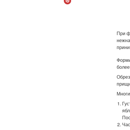
При ф
нежна
прини
Форми
более
Обрез
прищи
Многи
Гус
ябл
Пос
Час