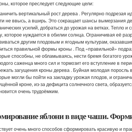
роны, которое преследует следующие цели:
аничить вертикальный рост дерева . Регулярно подрезая и
ти не ввысь, а вширь. Это сокращает шансы вымерзания де
анических усилий, добраться до урожая на ветках. Тепло и
у, которое нуждается в обилии солнца. Ограничивая её ра
виваться другим плодовым и ягодным культурам, оказавшим
иться правильной формы кроны . Под «правильной» подраз
орые способны, не обламываясь, нести бремя богатого уро
одого саженца много сил и тормозит его вступление в пер
ежать загущения кроны дерева . Буйная молодая поросль 
орые могли бы пойти на закладку урожая плодов, и огранич
ущённой кроне, из-за дефицита солнечного света, образует
новится очень трудоёмким.
мирование яблони в виде чаши. Форм
твует очень много способов сформировать красивую и прав