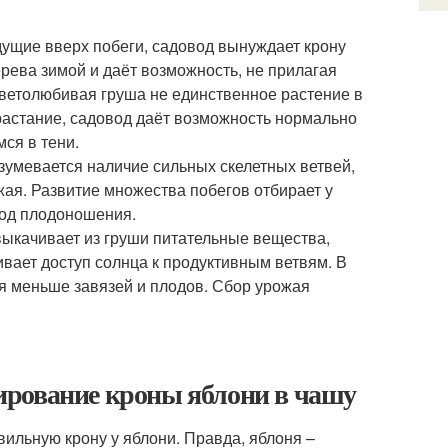
дущие вверх побеги, садовод вынуждает крону
рева зимой и даёт возможность, не прилагая
 светолюбивая груша не единственное растение в
зрастание, садовод даёт возможность нормально
ся в тени.
умевается наличие сильных скелетных ветвей,
жая. Развитие множества побегов отбирает у
иод плодоношения.
выкачивает из груши питательные вещества,
ивает доступ солнца к продуктивным ветвям. В
ся меньше завязей и плодов. Сбор урожая
ирование кроны яблони в чашу
ильную крону у яблони. Правда, яблоня –