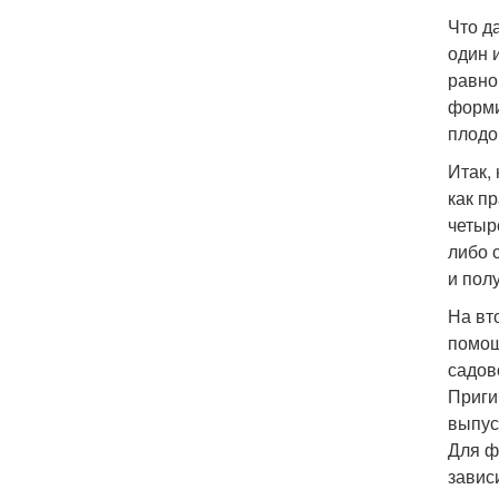
Что д
один 
равно
форми
плодо
Итак,
как п
четыр
либо 
и пол
На вт
помощ
садов
Приги
выпус
Для ф
завис