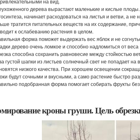
ривлекательными на вид.
еухоженного дерева вырастают маленькие и кислые плоды. 
осинтеза, начинает расходоваться на листья и ветви, а не 
ьше тратится питательных веществ на их содержание, приче
водит к ослабеванию растения в целом.
вильная форма поможет выдержать вес яблок и не согнутьс
адки дерево очень ломкое и способно надломиться от веса 
езка способна сохранить равновесие между стойкостью вет
за густой шапки из листьев солнечный свет не попадает на 
новятся низкого качества. При хорошем освещении сокраща
оки будут сочными и вкусными, а само растение быстро раз
вильно подобранная форма помогает собирать фрукты без 
мирование кроны груши. Цель обрезк