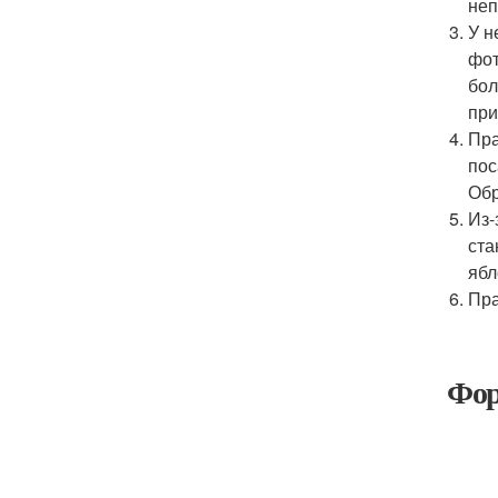
неп
У н
фот
бол
при
Пра
пос
Обр
Из-
ста
ябл
Пра
Фор