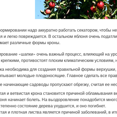
ормировании надо аккуратно работать секатором, чтобы не 
я и легко повреждается. В остальном яблоня очень податли
мает различные формы кроны.
рование «шапки» очень важный процесс, влияющий на урож
 крепкими, противостоят плохим климатическим условиям, н
ка необходима для создания правильной формы верхушки, д
пывают молодые плодоносящие. Главное сделать все прав
е начинающие садоводы пропускают обрезку, считая ее необ
тая и ветвистая крона становится причиной обламывания в
оня начинает болеть. На выздоровление понадобится много
тепенно состояние дерева ухудшится, и оно погибнет.
тая и плотная листва является причиной заболеваний, в ит