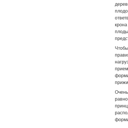
дерев
плодо
ответ
крона
плоды
предс
Чтобы
прави
нагру
прием
форми
прижи
Очень
равно
принц
распо
форми