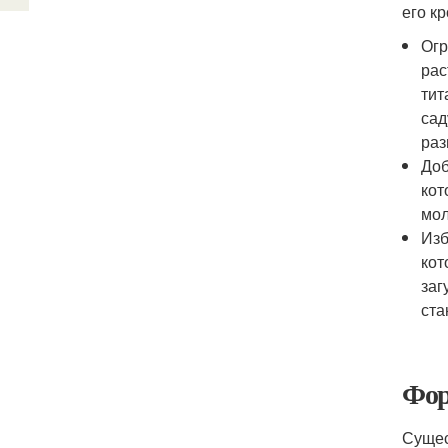
его к
Огр
рас
тит
сад
раз
Доб
кот
мол
Изб
кот
заг
ста
Фор
Сущес