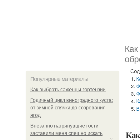
Как
обр
Сод
К
Популярные материалы
Ф
Как выбрать саженцы гортензии
Ф
Годичный цикл виноградного куста:
К
от зимней спячки до созревания
В
ягод
Внезапно нагрянувшие гости
Как
заставили меня спешно искать