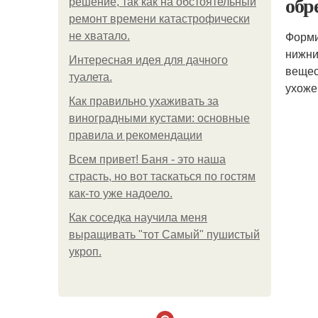
обр
решение, так как на обстоятельный
ремонт времени катастрофически
Форми
не хватало.
нижни
Интересная идея для дачного
вещес
туалета.
ухоже
Как правильно ухаживать за
виноградными кустами: основные
правила и рекомендации
Всем привет! Баня - это наша
страсть, но вот таскаться по гостям
как-то уже надоело.
Как соседка научила меня
выращивать "тот Самый" пушистый
укроп.