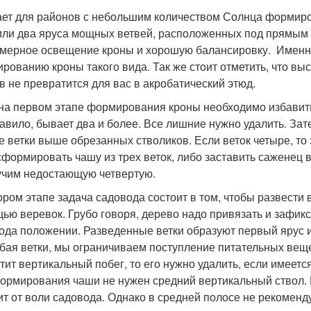
ает для районов с небольшим количеством Солнца формиров
или два яруса мощных ветвей, расположенных под прямым 
мерное освещение кроны и хорошую балансировку. Именно 
рованию кроны такого вида. Так же стоит отметить, что вы
в не превратится для вас в акробатический этюд.
 на первом этапе формирования кроны необходимо избавить
равило, бывает два и более. Все лишние нужно удалить. За
е ветки выше обрезанных стволиков. Если веток четыре, то э
сформировать чашу из трех веток, либо заставить саженец 
учим недостающую четвертую.
ором этапе задача садовода состоит в том, чтобы развести в
ью веревок. Грубо говоря, дерево надо привязать и зафик
ода положении. Разведенные ветки образуют первый ярус и 
бая ветки, мы ограничиваем поступление питательных веще
тит вертикальный побег, то его нужно удалить, если имеется 
ормирования чаши не нужен средний вертикальный ствол. В
ит от воли садовода. Однако в средней полосе не рекомен