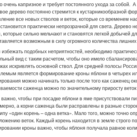
о очень капризное и требует постоянного ухода за собой. А 
вое дерево постоянно стремится к кустарникообразной фор
вление все новых стволов и веток, которые со временем на
 становится практически непрозрачной для света. Дерево н
, которые сильно мельчают и становятся легкой добычей дл
тавляется возможным в силу огромного количества лишних 
 избежать подобных неприятностей, необходимо практическ
льный вид с таким расчетом, чтобы оно имело сбалансиров
зках искривлять основной ствол. Для средней полосы Росс
лемым является формирование кроны яблони в четырех ил
рования можно начинать только после того как саженец ок
ваемости саженца можно по значительному приросту веток 
 важно, чтобы при посадке яблони в яме присутствовали 
мерно, а корни саженца были расправлены в разные сторо
ипу «один корень – одна ветка». Мало того, можно точно о
ложению веток. Каждый корень находится в земле строго под
ровании кроны важно, чтобы яблоня получала равное колич