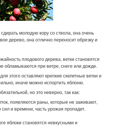
сдирать молодую кору со ствола, она очень
вое дерево, она отлично переносит обрезку и
айность плодового дерева, ветки становятся
е обламываются при ветре, снеге или дожде.
ля этого оставляют крепкие скелетные ветки и
ильно, иначе можно испортить яблоню.
язательной, но это неверно, так как:
еток, появляются раны, которые не заживают,
 сил и времени, часть урожая пропадет.
оге яблоки становятся невкусными и