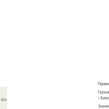
Прав
Груша
⇦
«Запу
Значи