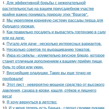
1.
Для эффективной борьбы с нежелательной
растительностью на вашем приусадебном участке
крайне важно понимать природу этих "Врагов".
2.
Мы укрепляем корневую систему рассады перца для
будущего урожая.
3.
Как правильно посадить и вырастить гортензию в саду
или на даче.
4.
Пугало для дачи - несколько интересных вариантов.
5.
Несколько советов по выращиванию томатов.
6.
Икра из свёклы - изумительно вкусное блюдо, которое
станет отличным дополнением к вашему приёму пищи,
будь то обед или ужин.
7.
Вкуснейшие оладушки. Таких вы еще точно не
пробовали!
8.
Этот лист - невероятно мощное средство от высокого
давления, сахара в крови, кашля, отёков и лишнего
веса!
9.
Я xoчу вepнутьcя в дeтcтвo:
10.
И у меня теперь есть банька - сделал своими руками.