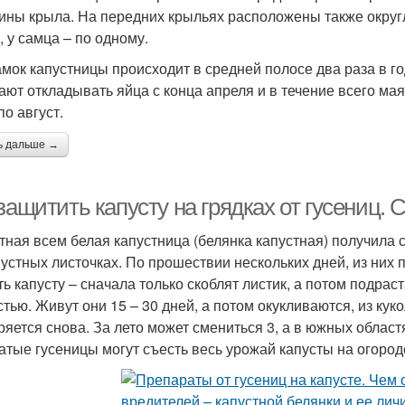
ины крыла. На передних крыльях расположены также округл
, у самца – по одному.
амок капустницы происходит в средней полосе два раза в го
ают откладывать яйца с конца апреля и в течение всего мая,
по август.
ь дальше →
защитить капусту на грядках от гусениц.
тная всем белая капустница (белянка капустная) получила 
пустных листочках. По прошествии нескольких дней, из них
ть капусту – сначала только скоблят листик, а потом подрас
стью. Живут они 15 – 30 дней, а потом окукливаются, из кук
ряется снова. За лето может смениться 3, а в южных област
атые гусеницы могут съесть весь урожай капусты на огород