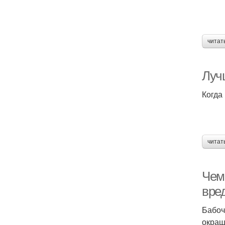
читат
Луч
Когда
читат
Чем 
вре
Бабоч
окраш