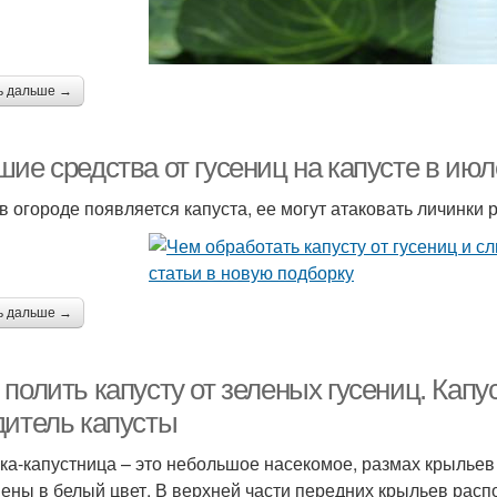
ь дальше →
шие средства от гусениц на капусте в ию
 в огороде появляется капуста, ее могут атаковать личинки
ь дальше →
полить капусту от зеленых гусениц. Капу
дитель капусты
ка-капустница – это небольшое насекомое, размах крыльев 
ены в белый цвет. В верхней части передних крыльев расп