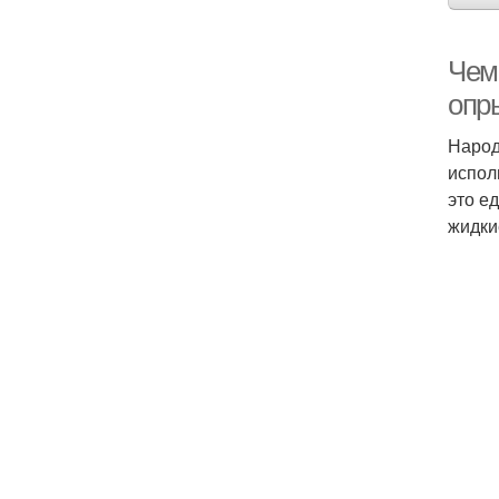
Чем
опр
Народ
испол
это е
жидки