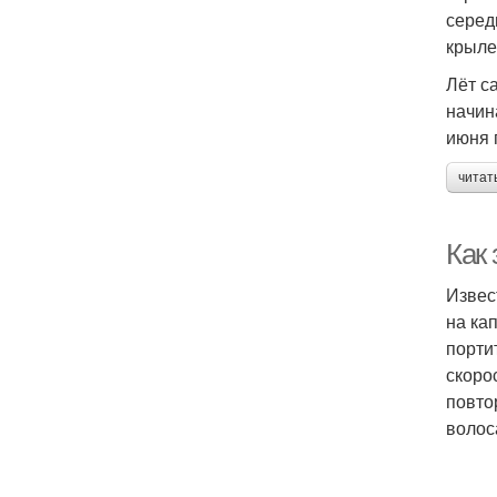
серед
крыле
Лёт с
начин
июня 
читат
Как 
Извес
на ка
порти
скоро
повто
волос