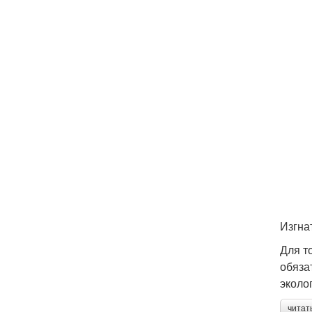
Изгна
Для т
обяза
эколо
читат