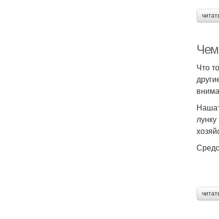
читат
Чем 
Что т
други
внима
Нашат
лунку
хозяй
Средс
читат