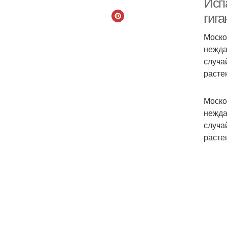
Исп
гига
Моско
нежда
случа
расте
Моско
нежда
случа
расте