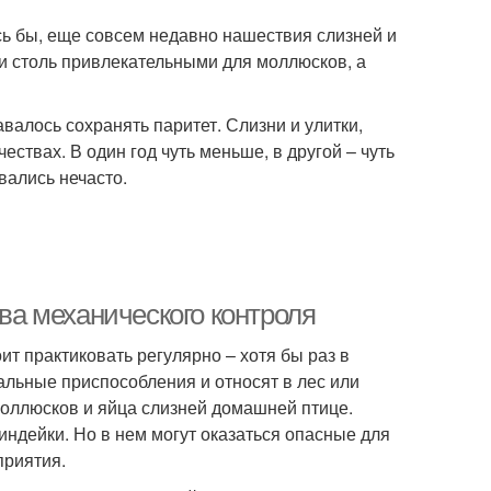
сь бы, еще совсем недавно нашествия слизней и
ли столь привлекательными для моллюсков, а
алось сохранять паритет. Слизни и улитки,
ествах. В один год чуть меньше, в другой – чуть
вались нечасто.
тва механического контроля
ит практиковать регулярно – хотя бы раз в
льные приспособления и относят в лес или
моллюсков и яйца слизней домашней птице.
индейки. Но в нем могут оказаться опасные для
приятия.