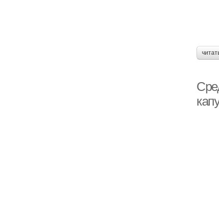
читат
Сре
кап