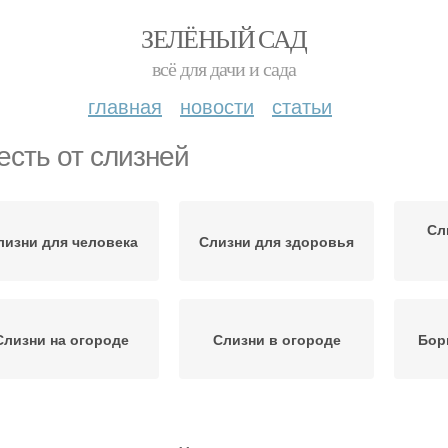
ЗЕЛЁНЫЙ САД
всё для дачи и сада
главная
новости
статьи
есть от слизней
Сл
лизни для человека
Слизни для здоровья
Слизни на огороде
Слизни в огороде
Бор
офилактика против
С
Слизни в доме