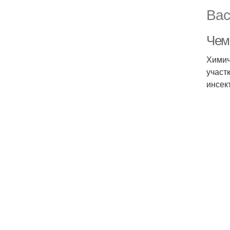
Вас
Чем
Химич
участ
инсек