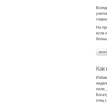
Всеяд
улито
главн
На пр
если 
больш
читат
Как 
Избав
недел
поле,
Богат
птиц 