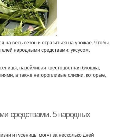
я на весь сезон и отразиться на урожае. Чтобы
ителей народными средствами: уксусом,
усеницы, назойливая крестоцветная блошка,
иями, а также неторопливые слизни, которые,
ыми средствами. 5 народных
зни и гусеницы могут за несколько дней