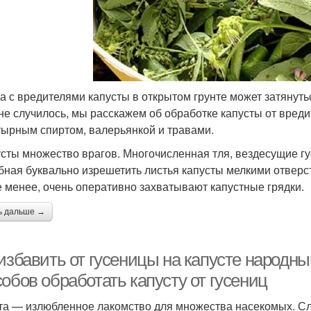
а с вредителями капусты в открытом грунте может затянутьс
 не случилось, мы расскажем об обработке капусты от вред
ырным спиртом, валерьянкой и травами.
усты множество врагов. Многочисленная тля, вездесущие г
бная буквально изрешетить листья капусты мелкими отверст
е менее, очень оперативно захватывают капустные грядки.
ь дальше →
 избавить от гусеницы на капусте народн
обов обработать капусту от гусениц
та — излюбленное лакомство для множества насекомых. Сли