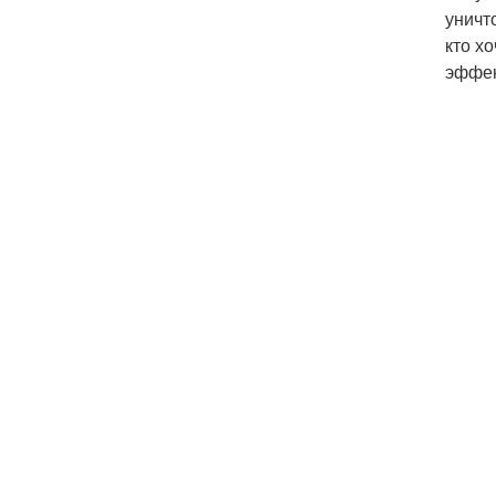
уничт
кто х
эффек