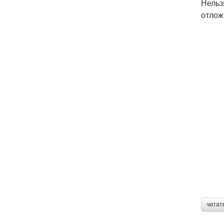
Нельз
отлож
читат