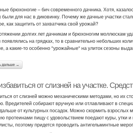
ные брюхоногие – бич современного дачника. Хотя, казало
к были для нас в диковинку. Почему же дачные участки ста
ое, как защитить от захватчика свой урожай?
отяжении долгих лет дачникам и брюхоногим моллюскам удав
и появлялись на грядках, то в сравнительно небольших колич
е, а какие-то особенно "урожайные" на улиток сезоны выда
ь дальше →
избавиться от слизней на участке. Средс
иться от слизней можно механическими методами, но их сто
ю. Вредителей собирают вручную или отлавливают в специа
 дальше от культурных посадок. Можно скормить взрослых 
ую протеинами пищу с удовольствием поедают куры, утки и 
глисты, поэтому придется проводить антигельминтные меро