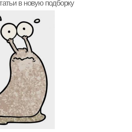
слизней
статьи в новую подборку