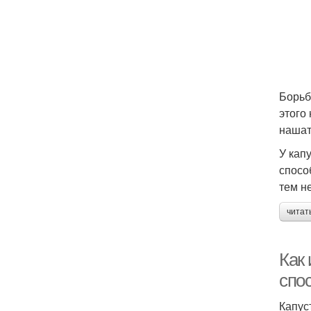
Борьб
этого
нашат
У кап
спосо
тем н
читат
Как
спос
Капус