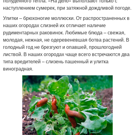
полуденного тепла. «На дело» выползают только с
наступлением сумерек, при затяжной дождливой погоде.
Улитки – брюхоногие моллюски. От распространенных в
наших огородах слизней их отличает наличие
рудиментарных раковинок. Любимые блюда – свежая,
молодая, нежная, не одеревеневшая ботва растений. В
голодный год не брезгуют и опавшей, прошлогодней
листвой. В наших огородах чаще всего встречаются два
типа вредителей – слизень пашенный и улитка
виноградная.