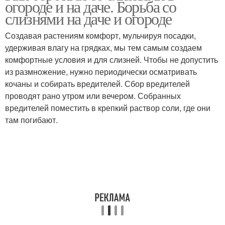
огороде и на даче. Борьба со
слизнями на даче и огороде
Создавая растениям комфорт, мульчируя посадки,
удерживая влагу на грядках, мы тем самым создаем
Ядовитые слизни
Слизни в доме
комфортные условия и для слизней. Чтобы не допустить
из размножение, нужно периодически осматривать
кочаны и собирать вредителей. Сбор вредителей
проводят рано утром или вечером. Собранных
Слизни на огороде
Ловушки для слизней
вредителей поместить в крепкий раствор соли, где они
там погибают.
Профилактика против
Средство от слизней
слизней
Слизни на даче
Мульча против слизней