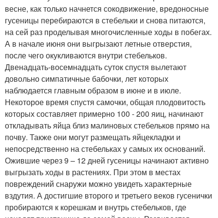
весне, как только начнется сокодвижение, вредоносные
гусеницы перебираются в стебельки и снова питаются,
на сей раз проделывая многочисленные ходы в побегах.
А в начале июня они выгрызают летные отверстия,
после чего окукливаются внутри стебельков.
Двенадцать-восемнадцать суток спустя вылетают
довольно симпатичные бабочки, лет которых
наблюдается главным образом в июне и в июле.
Некоторое время спустя самочки, общая плодовитость
которых составляет примерно 100 - 200 яиц, начинают
откладывать яйца близ малиновых стебельков прямо на
почву. Также они могут размещать яйцекладки и
непосредственно на стебельках у самых их оснований.
Ожившие через 9 – 12 дней гусеницы начинают активно
выгрызать ходы в растениях. При этом в местах
повреждений снаружи можно увидеть характерные
вздутия. А достигшие второго и третьего веков гусенички
пробираются к корешкам и внутрь стебельков, где