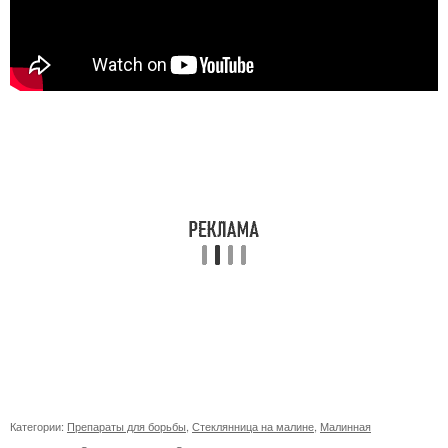
Категории:
Препараты для борьбы
,
Стеклянница на малине
,
Малинная