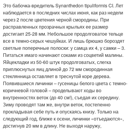
Это бабочка-вредитель Synanthedon tipuliformis CI. Лет
наблюдается в последних числах июня, как раз недели
через 2 после цветения черной смородины. При
расправленных прозрачных крыльях ее размер
достигает 25-28 мм. Небольшое продолговатое тельце
все в темно-серых чешуйках. И лишь брюшко бороздят
светлые поперечные полоски: у самца их 4, у самки – 3.
Питаться имаго начинают соками из соцветий малины.
Яйцекладки из 50-60 штук продолговатых, слегка
приплюснутых яиц длиной до 72 мм смородинная
стеклянница оставляет в треснутой коре дерева.
Появившиеся личинки – гусеницы белого цвета с темно-
коричневой головой – проделывают ходы во
внутренностях веток (до 40 см!), съедая их середину.
Зиму проводят там же, внутри веток, постепенно
прокладывая себе путь и опускаясь книзу. Только на
следующий год, ближе к осени, личинки «отъедаются»,
достигнув 20 мм в длину. Не выходя наружу,