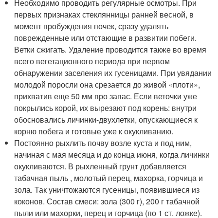
Необходимо проводить регулярные осмотры. При
первых признаках стеклянницы ранней весной, в
момент пробуждения почек, сразу удалять
поврежденные или отстающие в развитии побеги.
Ветки сжигать. Удаление проводится также во время
всего вегетационного периода при первом
обнаружении заселения их гусеницами. При увядании
молодой поросли она срезается до живой «плоти»,
прихватив еще 50 мм про запас. Если веточки уже
покрылись корой, их вырезают под корень: внутри
обосновались личинки-двухлетки, опускающиеся к
корню побега и готовые уже к окукливанию.
Постоянно рыхлить почву возле куста и под ним,
начиная с мая месяца и до конца июня, когда личинки
окукливаются. В рыхленный грунт добавляется
табачная пыль , молотый перец, махорка, горчица и
зола. Так уничтожаются гусеницы, появившиеся из
коконов. Состав смеси: зола (300 г), 200 г табачной
пыли или махорки, перец и горчица (по 1 ст. ложке).