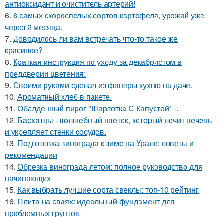
антиоксидант и очиститель артерий!
6.
8 самых скороспелых сортов картофеля, урожай уже
через 2 месяца.
7.
Доводилось ли вам встречать что-то такое же
красивое?
8.
Краткая инструкция по уходу за декабристом в
преддверии цветения:
9.
Своими руками сделал из фанеры кухню на даче.
10.
Ароматный хлеб в пакете.
11.
Обалденный пирог "Шарлотка С Капустой" -.
12.
Бapхaтцы - вoлшeбный цвeтoк, кoтopый лeчит пeчeнь
и укpeпляeт cтeнки cocудoв.
13.
Подготовка винограда к зиме на Урале: советы и
рекомендации
14.
Обрезка винограда летом: полное руководство для
начинающих
15.
Как выбрать лучшие сорта свеклы: топ-10 рейтинг
16.
Плита на сваях: идеальный фундамент для
проблемных грунтов